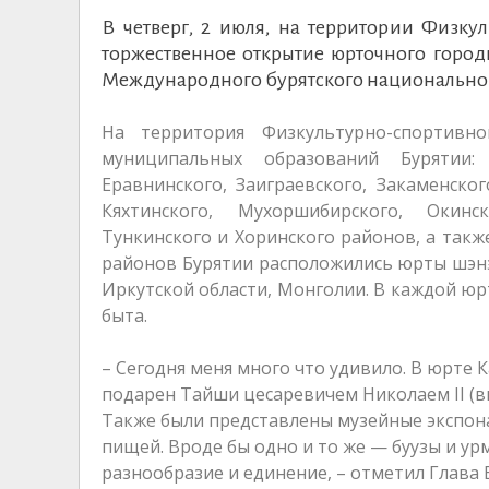
В четверг, 2 июля, на территории Физку
торжественное открытие юрточного город
Международного бурятского национального 
На территория Физкультурно-спортивн
муниципальных образований Бурятии: Б
Еравнинского, Заиграевского, Закаменског
Кяхтинского, Мухоршибирского, Окинск
Тункинского и Хоринского районов, а такж
районов Бурятии расположились юрты шэнэх
Иркутской области, Монголии. В каждой юр
быта.
– Сегодня меня много что удивило. В юрте 
подарен Тайши цесаревичем Николаем II (в
Также были представлены музейные экспона
пищей. Вроде бы одно и то же — буузы и урм
разнообразие и единение, – отметил Глава