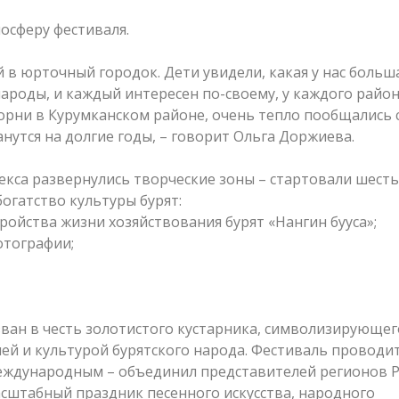
осферу фестиваля.
й в юрточный городок. Дети увидели, какая у нас больш
народы, и каждый интересен по-своему, у каждого район
орни в Курумканском районе, очень тепло пообщались 
утся на долгие годы, – говорит Ольга Доржиева.
кса развернулись творческие зоны – стартовали шесть
огатство культуры бурят:
ройства жизни хозяйствования бурят «Нангин бууса»;
отографии;
ван в честь золотистого кустарника, символизирующег
ей и культурой бурятского народа. Фестиваль проводит
л международным – объединил представителей регионов Р
асштабный праздник песенного искусства, народного