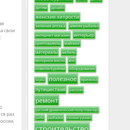
детям
дизайн
женские хитрости
ая
зеленая аптека
зимняя рыбалка
а свои
интерьер
интернет магазин
с
криптовалюты
майнинг
материалы
мебель
моторное масло
мчс
новости Бурятии
оборудование
полезное
прическа
окунь
путешествия
рассказ
ремонт
о
русский драматический театр Улан-Удэ
ся раз
рыбалка
рыба
своими руками
оссии,
строительство