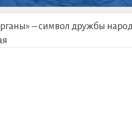
-------
арганы» – символ дружбы наро
ая