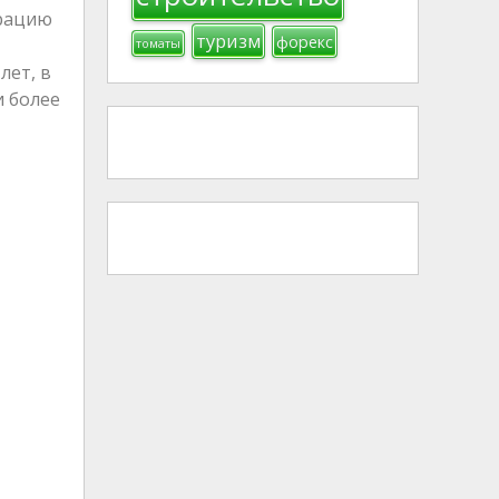
трацию
туризм
форекс
томаты
лет, в
и более