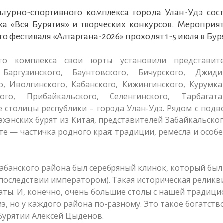
льтурно-спортивного комплекса города Улан-Удэ сос
ка «Вся Бурятия» и творческих конкурсов. Мероприя
фестиваля «Алтаргана-2026» проходят 1-5 июля в Бур
ого комплекса свои юрты установили представит
аргузинского, Баунтовского, Бичурского, Джидин
о, Иволгинского, Кабанского, Кижингинского, Курумка
ого, Прибайкальского, Селенгинского, Тарбагатай
е столицы республики – города Улан-Удэ. Рядом с под
энских бурят из Китая, представителей Забайкальског
те — частичка родного края: традиции, ремёсла и особ
Кабанского района был серебряный клинок, который был
последствии императором). Такая историческая реликви
ты. И, конечно, очень большие столы с нашей традиц
э, но у каждого района по-разному. Это такое богатство
 Бурятии Алексей Цыденов.