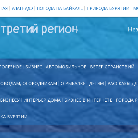
НАЯ
УЛАН-УДЭ
ПОГОДА НА БАЙКАЛЕ
ПРИРОДА БУРЯТИИ
М
третий регион
Нез
ПОЛЕЗНОЕ
БИЗНЕС
АВТОМОБИЛЬНОЕ
ВЕТЕР СТРАНСТВИЙ
ДОВОДАМ, ОГОРОДНИКАМ
О РЫБАЛКЕ
ДЕТЯМ
РАССКАЗЫ ДЛ
БИЗНЕСУ
ИНТЕРЬЕР ДОМА
БИЗНЕС В ИНТЕРНЕТЕ
ГОРОДА 
ЕКА БУРЯТИИ