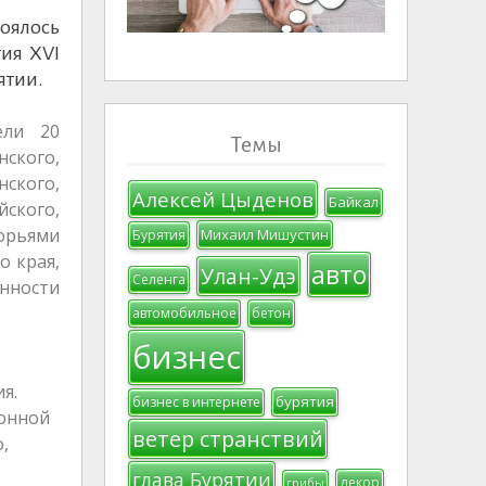
тоялось
тия XVI
ятии.
ели 20
Темы
ского,
нского,
Алексей Цыденов
Байкал
ского,
ворьями
Михаил Мишустин
Бурятия
о края,
авто
Улан-Удэ
Селенга
енности
автомобильное
бетон
бизнес
я.
бурятия
бизнес в интернете
ионной
ветер странствий
,
глава Бурятии
декор
грибы