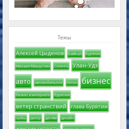
Темы
Алексей Цыденов
Байкал
Бурятия
Улан-Удэ
Михаил Мишустин
Селенга
бизнес
авто
автомобильное
бетон
бурятия
бизнес в интернете
ветер странствий
глава Бурятии
детям
декор
дизайн
грибы
женские хитрости
зеленая аптека