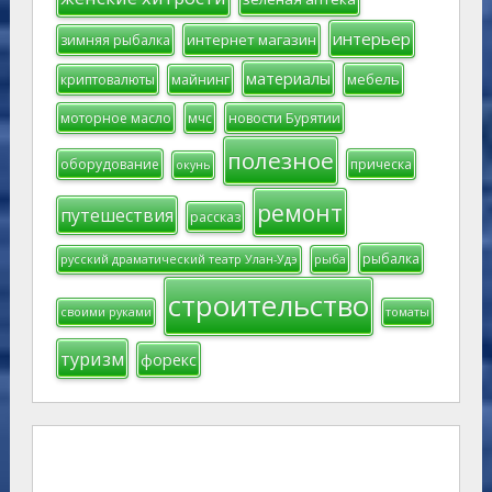
интерьер
интернет магазин
зимняя рыбалка
материалы
мебель
криптовалюты
майнинг
моторное масло
мчс
новости Бурятии
полезное
оборудование
прическа
окунь
ремонт
путешествия
рассказ
рыбалка
русский драматический театр Улан-Удэ
рыба
строительство
своими руками
томаты
туризм
форекс