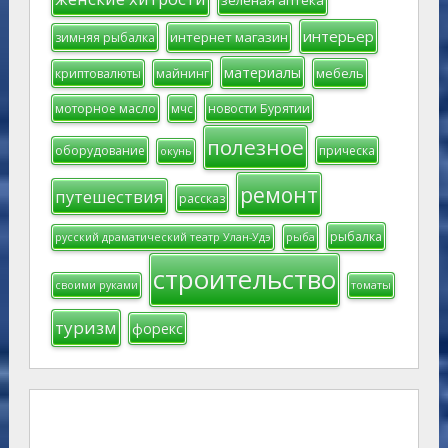
зеленая аптека
интерьер
интернет магазин
зимняя рыбалка
материалы
мебель
криптовалюты
майнинг
моторное масло
мчс
новости Бурятии
полезное
оборудование
прическа
окунь
ремонт
путешествия
рассказ
рыбалка
русский драматический театр Улан-Удэ
рыба
строительство
своими руками
томаты
туризм
форекс