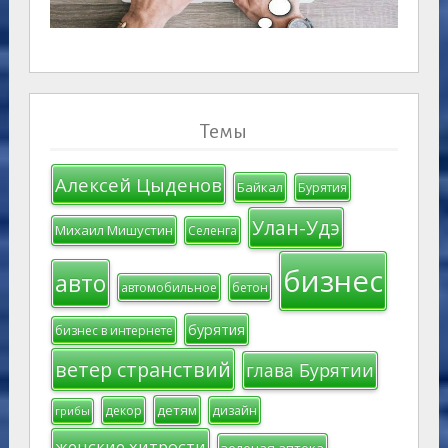
Темы
Алексей Цыденов
Байкал
Бурятия
Улан-Удэ
Михаил Мишустин
Селенга
бизнес
авто
автомобильное
бетон
бурятия
бизнес в интернете
ветер странствий
глава Бурятии
детям
декор
дизайн
грибы
женские хитрости