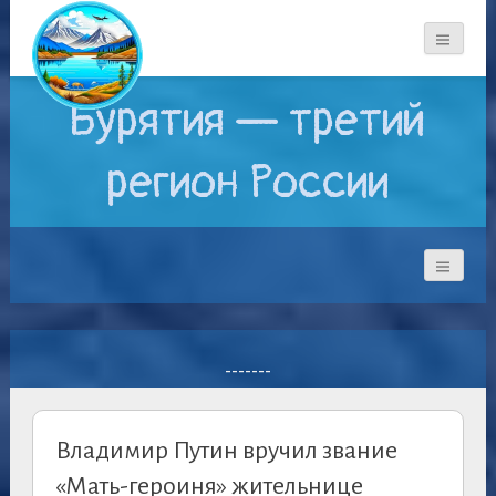
Бурятия — третий
регион России
-------
Владимир Путин вручил звание
«Мать-героиня» жительнице