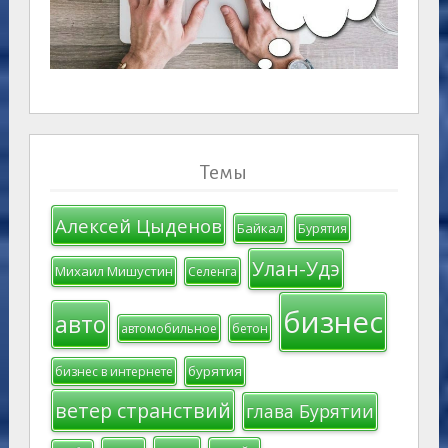
Темы
Алексей Цыденов
Байкал
Бурятия
Улан-Удэ
Михаил Мишустин
Селенга
бизнес
авто
автомобильное
бетон
бурятия
бизнес в интернете
ветер странствий
глава Бурятии