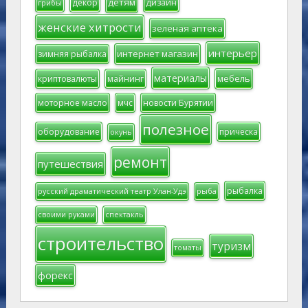
детям
декор
дизайн
грибы
женские хитрости
зеленая аптека
интерьер
интернет магазин
зимняя рыбалка
материалы
мебель
криптовалюты
майнинг
моторное масло
мчс
новости Бурятии
полезное
оборудование
прическа
окунь
ремонт
путешествия
рыбалка
русский драматический театр Улан-Удэ
рыба
своими руками
спектакль
строительство
туризм
томаты
форекс