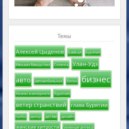
Темы
Алексей Цыденов
Байкал
Бурятия
Улан-Удэ
Михаил Мишустин
Селенга
бизнес
авто
автомобильное
бетон
бурятия
бизнес в интернете
ветер странствий
глава Бурятии
детям
декор
дизайн
грибы
женские хитрости
зеленая аптека