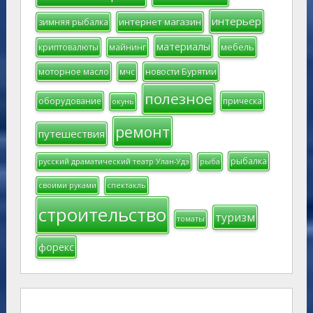
интерьер
интернет магазин
зимняя рыбалка
материалы
мебель
криптовалюты
майнинг
моторное масло
мчс
новости Бурятии
полезное
оборудование
прическа
окунь
ремонт
путешествия
рыбалка
русский драматический театр Улан-Удэ
рыба
своими руками
спектакль
строительство
туризм
томаты
форекс