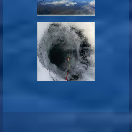
-----