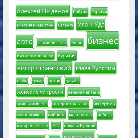
Алексей Цыденов
Байкал
Бурятия
Улан-Удэ
Михаил Мишустин
Селенга
бизнес
авто
автомобильное
бетон
бурятия
бизнес в интернете
ветер странствий
глава Бурятии
детям
декор
дизайн
грибы
женские хитрости
зеленая аптека
интерьер
интернет магазин
зимняя рыбалка
материалы
мебель
криптовалюты
майнинг
моторное масло
мчс
новости Бурятии
полезное