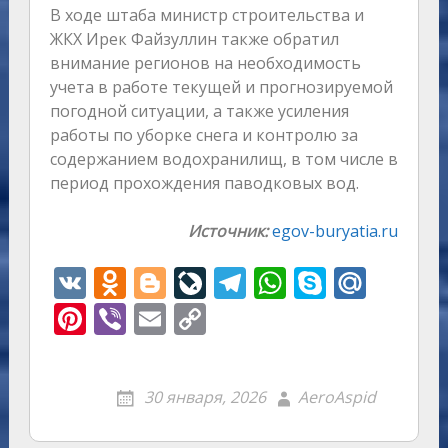
В ходе штаба министр строительства и
ЖКХ Ирек Файзуллин также обратил
внимание регионов на необходимость
учета в работе текущей и прогнозируемой
погодной ситуации, а также усиления
работы по уборке снега и контролю за
содержанием водохранилищ, в том числе в
период прохождения паводковых вод.
Источник:
egov-buryatia.ru
V
O
Bl
Li
T
W
S
M
K
d
o
v
el
h
k
ai
Pi
Vi
E
C
n
g
eJ
e
at
y
l.
nt
b
m
o
o
g
o
gr
s
p
R
er
er
ai
p
30 января, 2026
AeroAspid
kl
er
u
a
A
e
u
e
l
y
as
r
m
p
st
Li