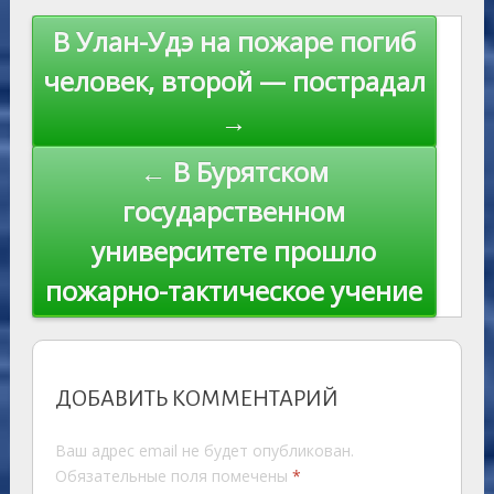
s
n
p
n
Навигация
В Улан-Удэ на пожаре погиб
ni
al
k
по
человек, второй — пострадал
ki
записям
→
← В Бурятском
государственном
университете прошло
пожарно-тактическое учение
ДОБАВИТЬ КОММЕНТАРИЙ
Ваш адрес email не будет опубликован.
Обязательные поля помечены
*