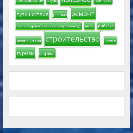
оборудование
прическа
окунь
ремонт
путешествия
рассказ
рыбалка
русский драматический театр Улан-Удэ
рыба
строительство
своими руками
томаты
туризм
форекс
-----