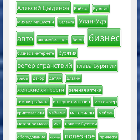
Алексей Цыденов
Байкал
Бурятия
Улан-Удэ
Михаил Мишустин
Селенга
бизнес
авто
автомобильное
бетон
бурятия
бизнес в интернете
ветер странствий
глава Бурятии
детям
декор
дизайн
грибы
женские хитрости
зеленая аптека
интерьер
интернет магазин
зимняя рыбалка
материалы
мебель
криптовалюты
майнинг
моторное масло
мчс
новости Бурятии
полезное
оборудование
прическа
окунь