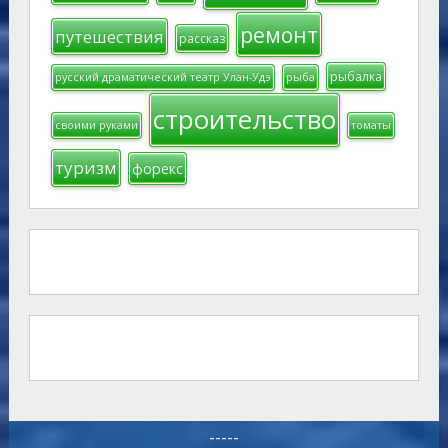
ремонт
путешествия
рассказ
рыбалка
русский драматический театр Улан-Удэ
рыба
строительство
своими руками
томаты
туризм
форекс
-----