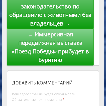
ki
записям
законодательство по
обращению с животными без
владельцев →
← Иммерсивная
передвижная выставка
«Поезд Победы» прибудет в
Бурятию
ДОБАВИТЬ КОММЕНТАРИЙ
Ваш адрес email не будет опубликован.
Обязательные поля помечены
*