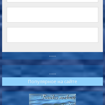
-----
-----
Популярное на сайте