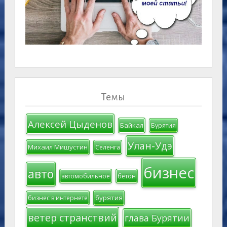
Темы
Алексей Цыденов
Байкал
Бурятия
Улан-Удэ
Михаил Мишустин
Селенга
бизнес
авто
автомобильное
бетон
бурятия
бизнес в интернете
ветер странствий
глава Бурятии