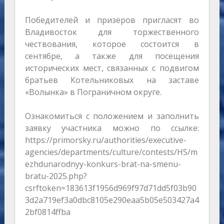
Победителей и призёров пригласят во
Владивосток для торжественного
чествования, которое состоится в
сентябре, а также для посещения
исторических мест, связанных с подвигом
братьев Котельниковых на заставе
«Волынка» в Пограничном округе.
Ознакомиться с положением и заполнить
заявку участника можно по ссылке:
https://primorsky.ru/authorities/executive-
agencies/departments/culture/contests/HS/m
ezhdunarodnyy-konkurs-brat-na-smenu-
bratu-2025.php?
csrftoken=183613f1956d969f97d71dd5f03b90
3d2a719ef3a0dbc8105e290eaa5b05e503427a4
2bf0814ffba