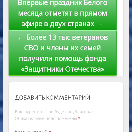
n
Впервые праздник Белого
ni
al
k
по
месяца отметят в прямом
ki
записям
эфире в двух странах →
← Более 13 тыс ветеранов
СВО и члены их семей
получили помощь фонда
«Защитники Отечества»
ДОБАВИТЬ КОММЕНТАРИЙ
Ваш адрес email не будет опубликован.
Обязательные поля помечены
*