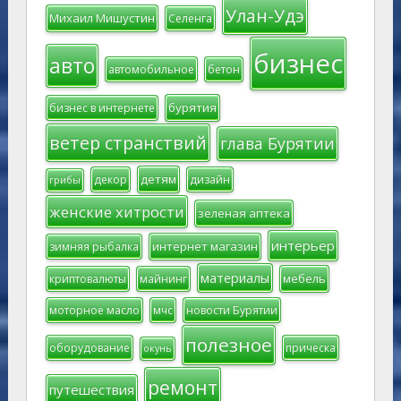
Улан-Удэ
Михаил Мишустин
Селенга
бизнес
авто
автомобильное
бетон
бурятия
бизнес в интернете
ветер странствий
глава Бурятии
детям
декор
дизайн
грибы
женские хитрости
зеленая аптека
интерьер
интернет магазин
зимняя рыбалка
материалы
мебель
криптовалюты
майнинг
моторное масло
мчс
новости Бурятии
полезное
оборудование
прическа
окунь
ремонт
путешествия