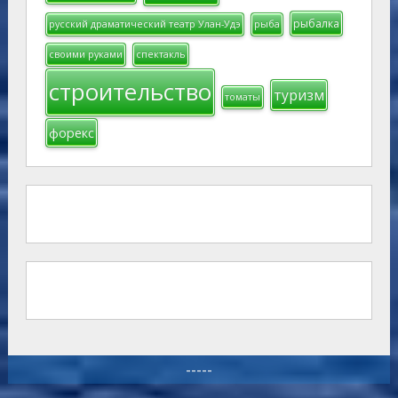
рыбалка
русский драматический театр Улан-Удэ
рыба
своими руками
спектакль
строительство
туризм
томаты
форекс
-----