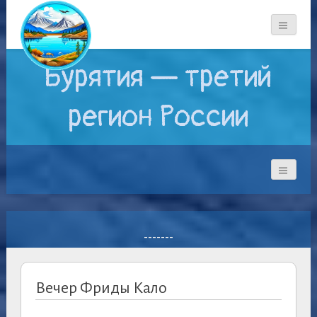
Бурятия — третий
регион России
-------
Вечер Фриды Кало