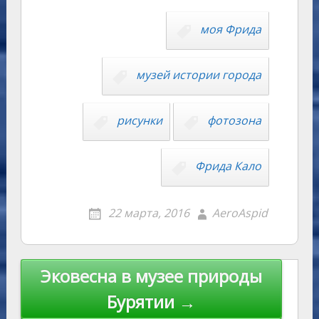
o
g
o
gr
s
p
R
er
er
ai
p
kl
er
u
a
A
e
u
e
l
y
моя Фрида
as
r
m
p
st
Li
s
n
p
n
музей истории города
ni
al
k
ki
рисунки
фотозона
Фрида Кало
22 марта, 2016
AeroAspid
Навигация
Эковесна в музее природы
по
Бурятии →
записям