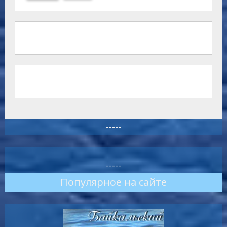
-----
-----
Популярное на сайте