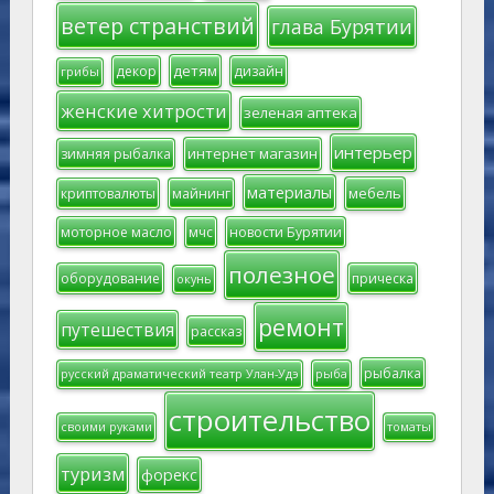
ветер странствий
глава Бурятии
детям
декор
дизайн
грибы
женские хитрости
зеленая аптека
интерьер
интернет магазин
зимняя рыбалка
материалы
мебель
криптовалюты
майнинг
моторное масло
мчс
новости Бурятии
полезное
оборудование
прическа
окунь
ремонт
путешествия
рассказ
рыбалка
русский драматический театр Улан-Удэ
рыба
строительство
своими руками
томаты
туризм
форекс