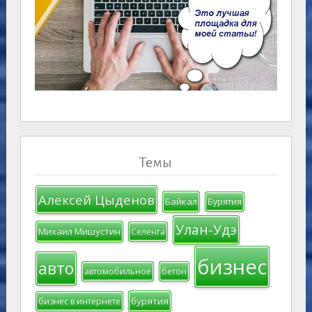
Темы
Алексей Цыденов
Байкал
Бурятия
Улан-Удэ
Михаил Мишустин
Селенга
бизнес
авто
автомобильное
бетон
бурятия
бизнес в интернете