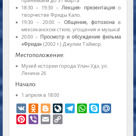
принимаем до 31 марта
18:30 – 19:30 –
Лекция- презентация
о
творчестве Фриды Кало.
19:30 – 20:00 –
Общение, фотозона
в
мексиканском стиле, угощения и музыка!
20:00 –
Просмотр и обсуждение фильма
«Фрида»
(2002 г.) Джулии Тэймор.
Местоположение:
Музей истории города Улан-Удэ, ул.
Ленина 26
Начало:
1 апреля в 18:00
V
O
Bl
Li
T
W
S
M
K
d
o
v
el
h
k
ai
Pi
Vi
E
C
n
g
eJ
e
at
y
l.
nt
b
m
o