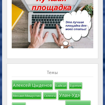
Темы
Алексей Цыденов
Байкал
Бурятия
Улан-Удэ
Михаил Мишустин
Селенга