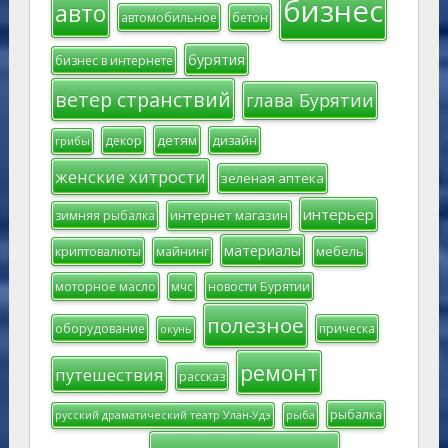
бизнес
авто
автомобильное
бетон
бурятия
бизнес в интернете
ветер странствий
глава Бурятии
детям
декор
дизайн
грибы
женские хитрости
зеленая аптека
интерьер
интернет магазин
зимняя рыбалка
материалы
мебель
криптовалюты
майнинг
моторное масло
мчс
новости Бурятии
полезное
оборудование
прическа
окунь
ремонт
путешествия
рассказ
рыбалка
русский драматический театр Улан-Удэ
рыба