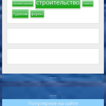
строительство
своими руками
томаты
туризм
форекс
-----
-----
Популярное на сайте