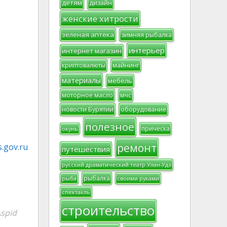
детям
дизайн
женские хитрости
зеленая аптека
зимняя рыбалка
интерьер
интернет магазин
криптовалюты
майнинг
материалы
мебель
моторное масло
мчс
новости Бурятии
оборудование
полезное
прическа
окунь
ремонт
.gov.ru
путешествия
русский драматический театр Улан-Удэ
рыбалка
рыба
своими руками
спектакль
строительство
spid