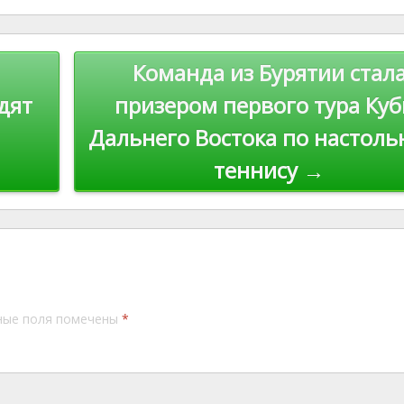
st
Li
n
Команда из Бурятии стал
k
дят
призером первого тура Куб
Дальнего Востока по настоль
теннису →
ные поля помечены
*