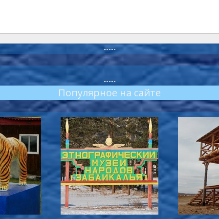
-----
-----
Популярное на сайте