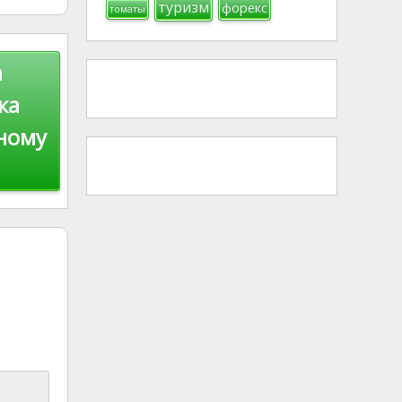
туризм
форекс
томаты
а
ка
ному