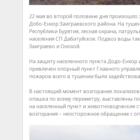
22 мая во второй половине дня произошло 
Добо-Енхор Заиграевского района. На туше
Республики Бурятия, лесная охрана, патру
населения СП Дабатуйское. Подвоз воды та
Заиграево и Онохой.
На защиту населенного пункта Додо-Енхор 
привлечен опорный пункт Главного управл
пожаров всего в тушении были задействован
В настоящий момент возгорание локализова
опашка по всему периметру, выставлены по
на населенный пункт и животноводческие с
возгорания – неосторожное обращение с ог