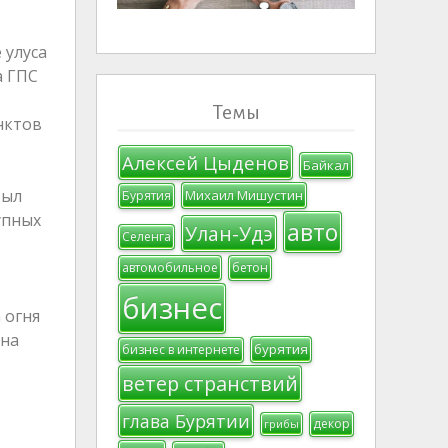
 улуса
а ГПС
Темы
нктов
Алексей Цыденов
Байкал
был
Михаил Мишустин
Бурятия
упных
авто
Улан-Удэ
Селенга
автомобильное
бетон
бизнес
 огня
ина
бурятия
бизнес в интернете
ветер странствий
глава Бурятии
декор
грибы