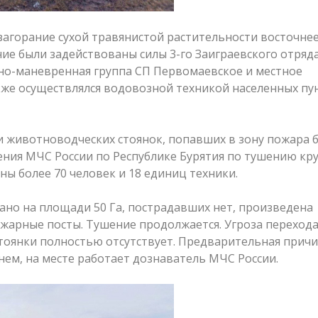
загорание сухой травянистой растительности восточнее
ние были задействованы силы 3-го Заиграевского отряд
льно-маневренная группа СП Первомаевское и местное
кже осуществлялся водовозной техникой населенных пу
и животноводческих стоянок, попавших в зону пожара 
ения МЧС России по Республике Бурятия по тушению кр
ы более 70 человек и 18 единиц техники.
но на площади 50 Га, пострадавших нет, произведена
жарные посты. Тушение продолжается. Угроза перехода
тоянки полностью отсутствует. Предварительная прич
нем, на месте работает дознаватель МЧС России.