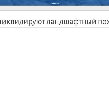
-------
 ликвидируют ландшафтный по