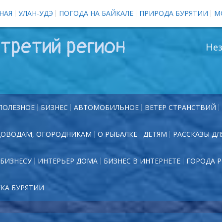
НАЯ
УЛАН-УДЭ
ПОГОДА НА БАЙКАЛЕ
ПРИРОДА БУРЯТИИ
М
третий регион
Нез
ПОЛЕЗНОЕ
БИЗНЕС
АВТОМОБИЛЬНОЕ
ВЕТЕР СТРАНСТВИЙ
ДОВОДАМ, ОГОРОДНИКАМ
О РЫБАЛКЕ
ДЕТЯМ
РАССКАЗЫ ДЛ
БИЗНЕСУ
ИНТЕРЬЕР ДОМА
БИЗНЕС В ИНТЕРНЕТЕ
ГОРОДА 
ЕКА БУРЯТИИ