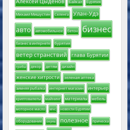
Алексей Цыденов
Байкал
Бурятия
Улан-Удэ
Михаил Мишустин
Селенга
бизнес
авто
автомобильное
бетон
бурятия
бизнес в интернете
ветер странствий
глава Бурятии
детям
декор
дизайн
грибы
женские хитрости
зеленая аптека
интерьер
интернет магазин
зимняя рыбалка
материалы
мебель
криптовалюты
майнинг
моторное масло
мчс
новости Бурятии
полезное
оборудование
прическа
окунь