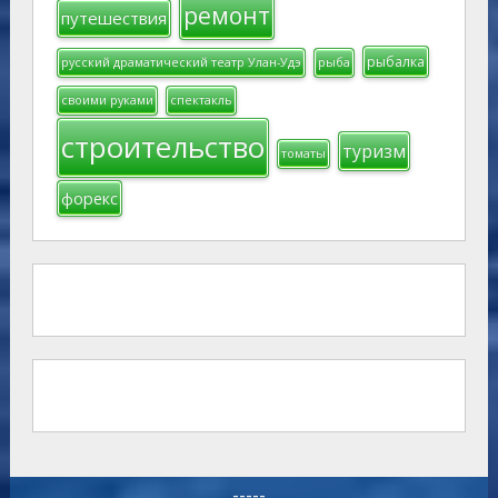
ремонт
путешествия
рыбалка
русский драматический театр Улан-Удэ
рыба
своими руками
спектакль
строительство
туризм
томаты
форекс
-----