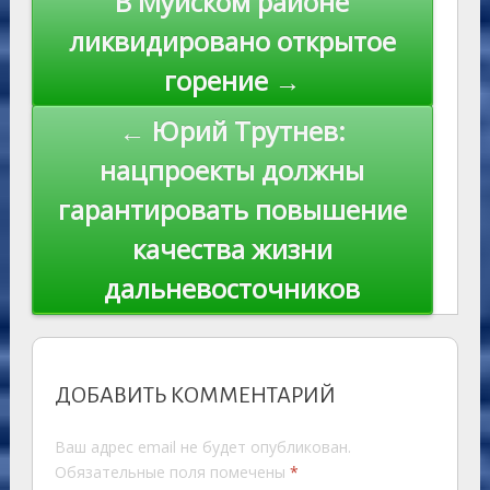
В Муйском районе
ni
al
k
по
ликвидировано открытое
ki
записям
горение →
← Юрий Трутнев:
нацпроекты должны
гарантировать повышение
качества жизни
дальневосточников
ДОБАВИТЬ КОММЕНТАРИЙ
Ваш адрес email не будет опубликован.
Обязательные поля помечены
*