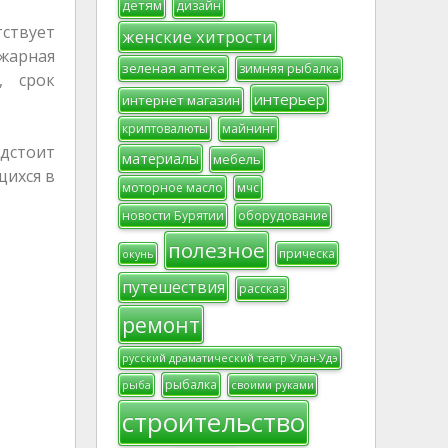
детям
дизайн
ствует
женские хитрости
жарная
зеленая аптека
зимняя рыбалка
, срок
интерьер
интернет магазин
криптовалюты
майнинг
едстоит
материалы
мебель
щихся в
моторное масло
мчс
новости Бурятии
оборудование
полезное
прическа
окунь
путешествия
рассказ
ремонт
русский драматический театр Улан-Удэ
рыбалка
рыба
своими руками
строительство