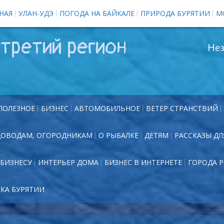
НАЯ
УЛАН-УДЭ
ПОГОДА НА БАЙКАЛЕ
ПРИРОДА БУРЯТИИ
М
третий регион
Нез
ПОЛЕЗНОЕ
БИЗНЕС
АВТОМОБИЛЬНОЕ
ВЕТЕР СТРАНСТВИЙ
ДОВОДАМ, ОГОРОДНИКАМ
О РЫБАЛКЕ
ДЕТЯМ
РАССКАЗЫ ДЛ
БИЗНЕСУ
ИНТЕРЬЕР ДОМА
БИЗНЕС В ИНТЕРНЕТЕ
ГОРОДА 
ЕКА БУРЯТИИ