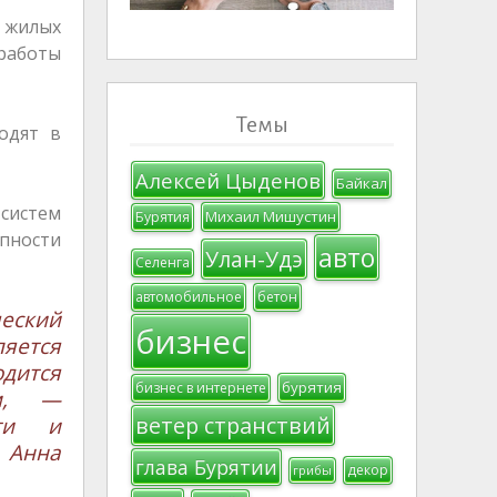
в жилых
работы
Темы
одят в
Алексей Цыденов
Байкал
систем
Михаил Мишустин
Бурятия
пности
авто
Улан-Удэ
Селенга
автомобильное
бетон
еский
бизнес
ляется
одится
бурятия
бизнес в интернете
ем, —
ветер странствий
сти и
 Анна
глава Бурятии
декор
грибы