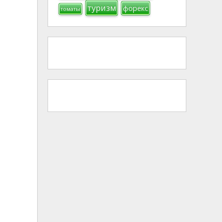
туризм
форекс
томаты