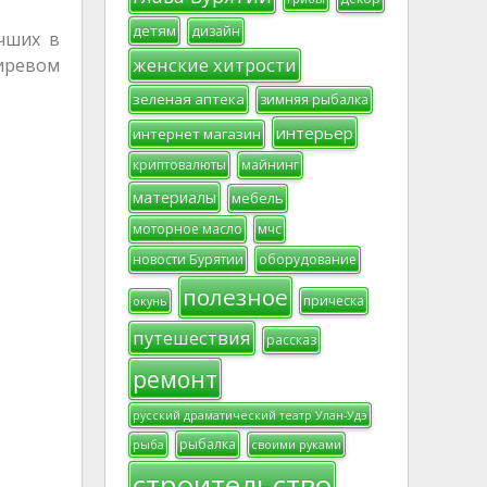
детям
дизайн
чших в
женские хитрости
гиревом
зеленая аптека
зимняя рыбалка
интерьер
интернет магазин
криптовалюты
майнинг
материалы
мебель
моторное масло
мчс
новости Бурятии
оборудование
полезное
прическа
окунь
путешествия
рассказ
ремонт
русский драматический театр Улан-Удэ
рыбалка
рыба
своими руками
строительство