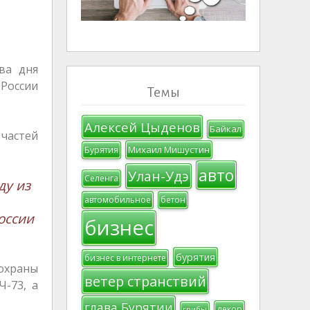
ва дня
 России
Темы
Алексей Цыденов
Байкал
 частей
Михаил Мишустин
Бурятия
авто
Улан-Удэ
Селенга
ду из
автомобильное
бетон
оссии
бизнес
бурятия
бизнес в интернете
 охраны
ветер странствий
-73, а
глава Бурятии
декор
грибы