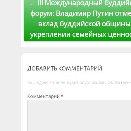
← III Международный буддий
s
n
p
по
ni
al
форум: Владимир Путин отм
ki
вклад буддийской общины
записям
укреплении семейных ценно
ДОБАВИТЬ КОММЕНТАРИЙ
Ваш адрес email не будет опубликован.
Обязатель
Комментарий
*