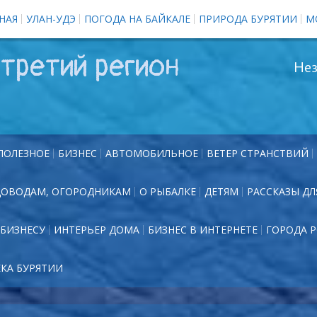
НАЯ
УЛАН-УДЭ
ПОГОДА НА БАЙКАЛЕ
ПРИРОДА БУРЯТИИ
М
третий регион
Нез
ПОЛЕЗНОЕ
БИЗНЕС
АВТОМОБИЛЬНОЕ
ВЕТЕР СТРАНСТВИЙ
ДОВОДАМ, ОГОРОДНИКАМ
О РЫБАЛКЕ
ДЕТЯМ
РАССКАЗЫ ДЛ
БИЗНЕСУ
ИНТЕРЬЕР ДОМА
БИЗНЕС В ИНТЕРНЕТЕ
ГОРОДА 
ЕКА БУРЯТИИ