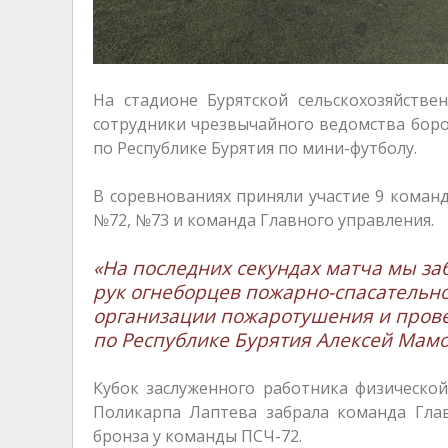
На стадионе Бурятской сельскохозяйстве
сотрудники чрезвычайного ведомства боро
по Республике Бурятия по мини-футболу.
В соревнованиях приняли участие 9 коман
№72, №73 и команда Главного управления.
«На последних секундах матча мы з
рук огнеборцев пожарно-спасательн
организации пожаротушения и прове
по Республике Бурятия Алексей Мамо
Кубок заслуженного работника физическо
Поликарпа Лаптева забрала команда Глав
бронза у команды ПСЧ-72.