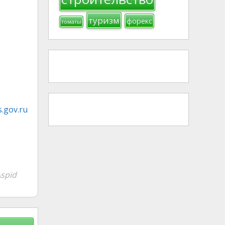
туризм
форекс
томаты
.gov.ru
spid