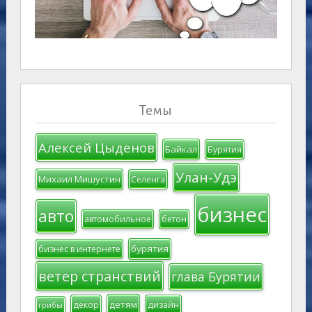
Темы
Алексей Цыденов
Байкал
Бурятия
Улан-Удэ
Михаил Мишустин
Селенга
бизнес
авто
автомобильное
бетон
бурятия
бизнес в интернете
ветер странствий
глава Бурятии
детям
декор
дизайн
грибы