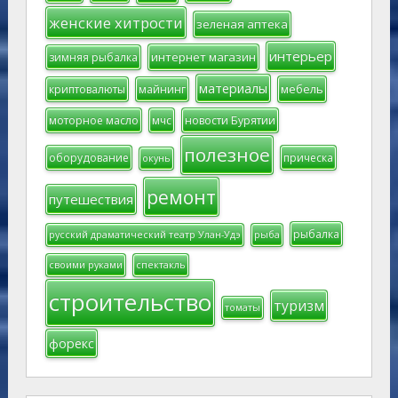
женские хитрости
зеленая аптека
интерьер
интернет магазин
зимняя рыбалка
материалы
мебель
криптовалюты
майнинг
моторное масло
мчс
новости Бурятии
полезное
оборудование
прическа
окунь
ремонт
путешествия
рыбалка
русский драматический театр Улан-Удэ
рыба
своими руками
спектакль
строительство
туризм
томаты
форекс