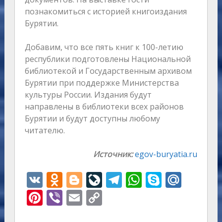
познакомиться с историей книгоиздания
Бурятии.
Добавим, что все пять книг к 100-летию
республики подготовлены Национальной
библиотекой и Государственным архивом
Бурятии при поддержке Министерства
культуры России. Издания будут
направлены в библиотеки всех районов
Бурятии и будут доступны любому
читателю.
Источник:
egov-buryatia.ru
V
O
Bl
Li
T
W
S
M
K
d
o
v
el
h
k
ai
Pi
Vi
E
C
n
g
eJ
e
at
y
l.
nt
b
m
o