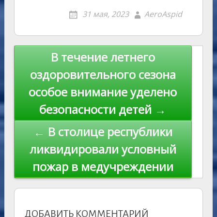
o
g
o
gr
s
p
R
er
er
ai
p
31 мая, 2023
AeroAspid
kl
er
u
a
A
e
u
e
l
y
as
r
m
p
st
Li
s
n
p
n
Навигация
В течение летнего
ni
al
k
по
оздоровительного сезона
ki
записям
особое внимание уделено
безопасности детей →
← В столице республики
ликвидировали условный
пожар в медучреждении
ДОБАВИТЬ КОММЕНТАРИЙ