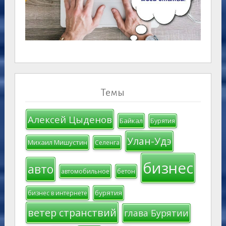
Темы
Алексей Цыденов
Байкал
Бурятия
Улан-Удэ
Михаил Мишустин
Селенга
бизнес
авто
автомобильное
бетон
бурятия
бизнес в интернете
ветер странствий
глава Бурятии