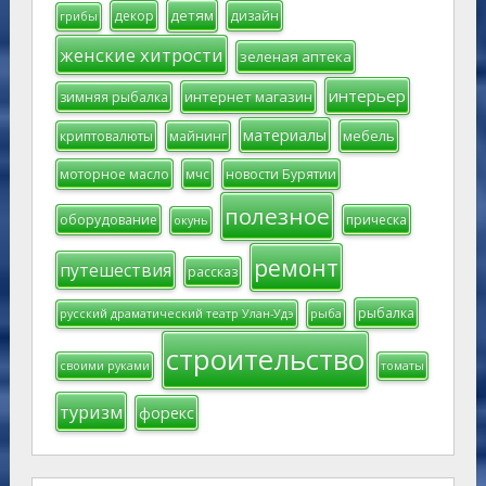
детям
декор
дизайн
грибы
женские хитрости
зеленая аптека
интерьер
интернет магазин
зимняя рыбалка
материалы
мебель
криптовалюты
майнинг
моторное масло
мчс
новости Бурятии
полезное
оборудование
прическа
окунь
ремонт
путешествия
рассказ
рыбалка
русский драматический театр Улан-Удэ
рыба
строительство
своими руками
томаты
туризм
форекс