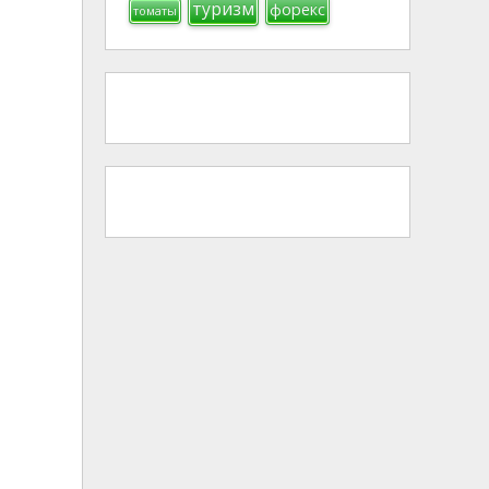
туризм
форекс
томаты