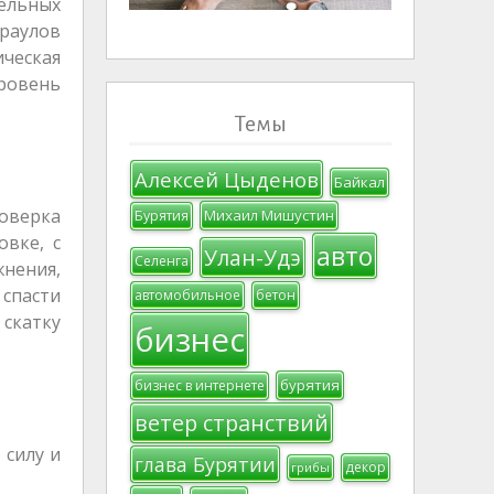
дельных
араулов
ческая
уровень
Темы
Алексей Цыденов
Байкал
оверка
Михаил Мишустин
Бурятия
вке, с
авто
Улан-Удэ
Селенга
нения,
спасти
автомобильное
бетон
 скатку
бизнес
бурятия
бизнес в интернете
ветер странствий
 силу и
глава Бурятии
декор
грибы