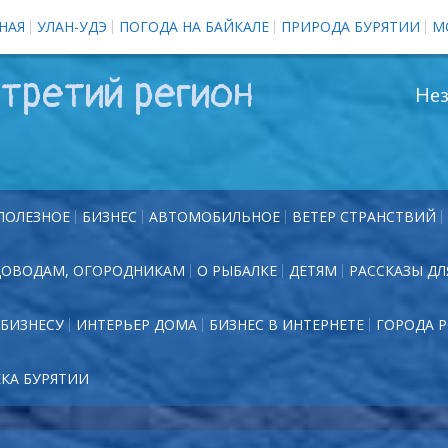
НАЯ
УЛАН-УДЭ
ПОГОДА НА БАЙКАЛЕ
ПРИРОДА БУРЯТИИ
М
третий регион
Нез
ПОЛЕЗНОЕ
БИЗНЕС
АВТОМОБИЛЬНОЕ
ВЕТЕР СТРАНСТВИЙ
ДОВОДАМ, ОГОРОДНИКАМ
О РЫБАЛКЕ
ДЕТЯМ
РАССКАЗЫ ДЛ
БИЗНЕСУ
ИНТЕРЬЕР ДОМА
БИЗНЕС В ИНТЕРНЕТЕ
ГОРОДА 
ЕКА БУРЯТИИ