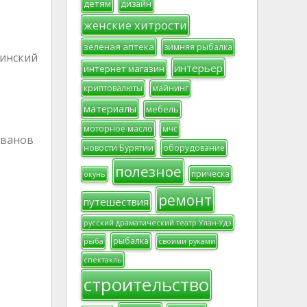
детям
дизайн
женские хитрости
зеленая аптека
зимняя рыбалка
инский
интерьер
интернет магазин
криптовалюты
майнинг
материалы
мебель
моторное масло
мчс
Иванов
новости Бурятии
оборудование
полезное
прическа
окунь
ремонт
путешествия
русский драматический театр Улан-Удэ
рыбалка
рыба
своими руками
спектакль
строительство