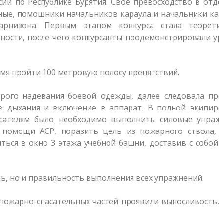
ии по Республике Бурятия. Свое превосходство в от
ные, помощники начальников караула и начальники к
гарнизона. Первым этапом конкурса стала теорети
ности, после чего конкурсанты продемонстрировали 
мя пройти 100 метровую полосу препятствий.
трого надевания боевой одежды, далее следовала пр
 дыхания и включение в аппарат. В полной экипиро
асателям было необходимо выполнить силовые упраж
 помощи АСР, поразить цель из пожарного ствола, 
ться в окно 3 этажа учебной башни, доставив с собой
ь, но и правильность выполнения всех упражнений.
 пожарно-спасательных частей проявили выносливость,