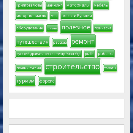
материалы
мебель
криптовалюты
майнинг
моторное масло
мчс
новости Бурятии
полезное
оборудование
прическа
окунь
ремонт
путешествия
рассказ
рыбалка
русский драматический театр Улан-Удэ
рыба
строительство
своими руками
томаты
туризм
форекс