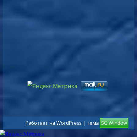
Работает на WordPress
| тема
SG Window