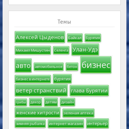
Темы
Алексей Цыденов
Байкал
Бурятия
Улан-Удэ
Михаил Мишустин
Селенга
бизнес
авто
автомобильное
бетон
бурятия
бизнес в интернете
ветер странствий
глава Бурятии
детям
декор
дизайн
грибы
женские хитрости
зеленая аптека
интерьер
интернет магазин
зимняя рыбалка