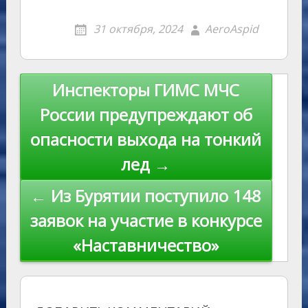
o
g
o
gr
s
p
R
er
er
ai
p
31 октября, 2024
AeroAspid
kl
er
u
a
A
e
u
e
l
y
as
r
m
p
st
Li
s
n
p
n
Навигация
Инспекторы ГИМС МЧС
ni
al
k
по
России предупреждают об
ki
записям
опасности выхода на тонкий
лед →
← Из Бурятии поступило 148
заявок на участие в конкурсе
«Наставничество»