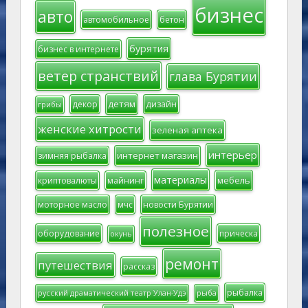
бизнес
авто
автомобильное
бетон
бурятия
бизнес в интернете
ветер странствий
глава Бурятии
детям
декор
дизайн
грибы
женские хитрости
зеленая аптека
интерьер
интернет магазин
зимняя рыбалка
материалы
мебель
криптовалюты
майнинг
моторное масло
мчс
новости Бурятии
полезное
оборудование
прическа
окунь
ремонт
путешествия
рассказ
рыбалка
русский драматический театр Улан-Удэ
рыба