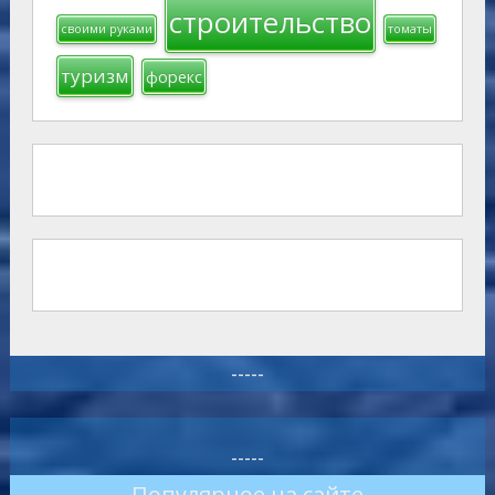
строительство
своими руками
томаты
туризм
форекс
-----
-----
Популярное на сайте