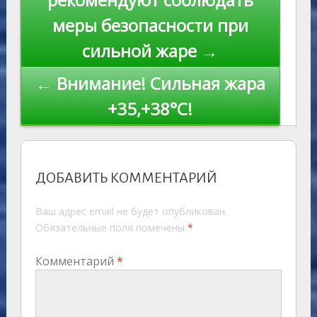
ki
записям
меры безопасности при
сильной жаре →
← Внимание! Сильная жара
+35,+38°С!
ДОБАВИТЬ КОММЕНТАРИЙ
Ваш адрес email не будет опубликован.
Обязательные поля помечены
*
Комментарий
*