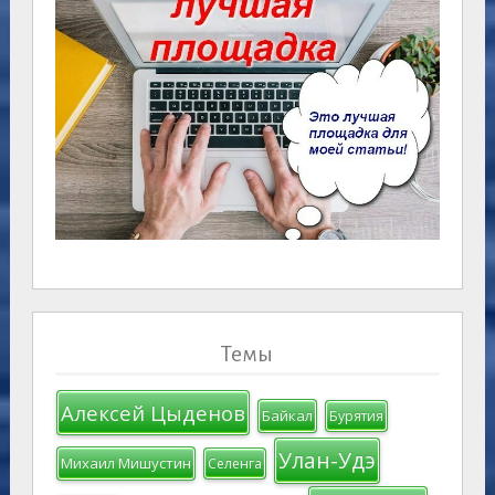
Темы
Алексей Цыденов
Байкал
Бурятия
Улан-Удэ
Михаил Мишустин
Селенга