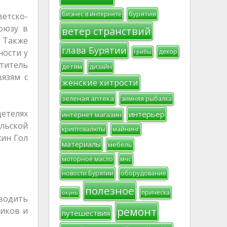
бурятия
бизнес в интернете
етско-
оюзу в
ветер странствий
. Также
глава Бурятии
ности у
декор
грибы
ститель
детям
дизайн
язям с
женские хитрости
зеленая аптека
зимняя рыбалка
етелях
интерьер
интернет магазин
льской
криптовалюты
майнинг
хин Гол
материалы
мебель
моторное масло
мчс
новости Бурятии
оборудование
полезное
прическа
окунь
водить
ремонт
ников и
путешествия