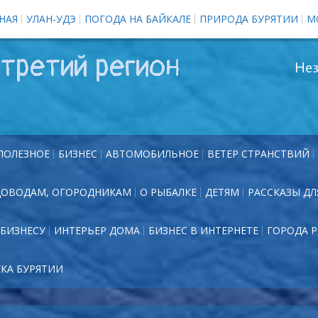
НАЯ
УЛАН-УДЭ
ПОГОДА НА БАЙКАЛЕ
ПРИРОДА БУРЯТИИ
М
третий регион
Нез
ПОЛЕЗНОЕ
БИЗНЕС
АВТОМОБИЛЬНОЕ
ВЕТЕР СТРАНСТВИЙ
ДОВОДАМ, ОГОРОДНИКАМ
О РЫБАЛКЕ
ДЕТЯМ
РАССКАЗЫ ДЛ
БИЗНЕСУ
ИНТЕРЬЕР ДОМА
БИЗНЕС В ИНТЕРНЕТЕ
ГОРОДА 
ЕКА БУРЯТИИ