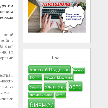
урятии
 визита
ддержал
первой
й войны
За счет
ина. То
Темы
Бурятии
Алексей Цыденов
Байкал
ства»,
Михаил Мишустин
Бурятия
ческих
авто
Улан-Удэ
кольных
Селенга
тами с
автомобильное
бетон
еликой
бизнес