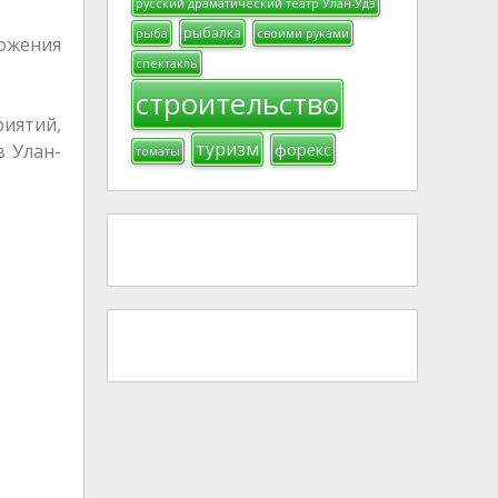
русский драматический театр Улан-Удэ
рыбалка
рыба
своими руками
ожения
спектакль
строительство
иятий,
туризм
в Улан-
форекс
томаты