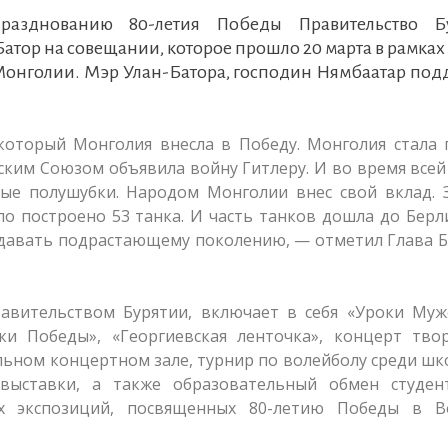
разднованию 80-летия Победы Правительство Б
тор на совещании, которое прошло 20 марта в рамках
 Монголии. Мэр Улан-Батора, господин Нямбаатар по
который Монголия внесла в Победу. Монголия стала 
тским Союзом объявила войну Гитлеру. И во время все
лые полушубки. Народом Монголии внес свой вклад. 
ло построено 53 танка. И часть танков дошла до Берл
редавать подрастающему поколению, — отметил Глава 
вительством Бурятии, включает в себя «Уроки Муже
ки Победы», «Георгиевская ленточка», концерт твор
льном концертном зале, турнир по волейболу среди ш
овыставки, а также образовательный обмен студен
 экспозиций, посвященных 80-летию Победы в В