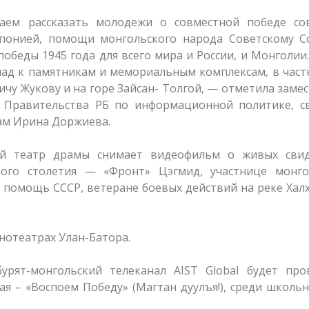
аем рассказать молодежи о совместной победе сов
Японией, помощи монгольского народа Советскому С
обеды 1945 года для всего мира и России, и Монголии
ад к памятникам и мемориальным комплексам, в част
у Жукову и на горе Зайсан- Толгой, — отметила заме
 Правительства РБ по информационной политике, св
ам Ирина Доржиева.
кий театр драмы снимает видеофильм о живых свид
лого столетия — «Фронт» Цэгмид, участнице монго
помощь СССР, ветеране боевых действий на реке Хал
нотеатрах Улан-Батора.
рят-монгольский телеканал AIST Global будет про
ая – «Воспоем Победу» (Магтан дуулъя!), среди школь