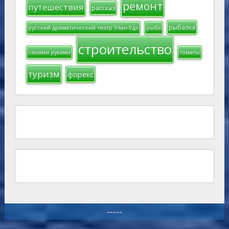
ремонт
путешествия
рассказ
рыбалка
русский драматический театр Улан-Удэ
рыба
строительство
своими руками
томаты
туризм
форекс
-----