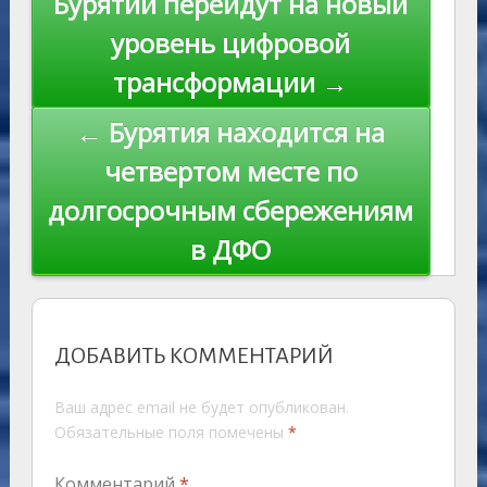
Бурятии перейдут на новый
ki
записям
уровень цифровой
трансформации →
← Бурятия находится на
четвертом месте по
долгосрочным сбережениям
в ДФО
ДОБАВИТЬ КОММЕНТАРИЙ
Ваш адрес email не будет опубликован.
Обязательные поля помечены
*
Комментарий
*