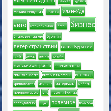
Алексей Цыденов
Байкал
Бурятия
Улан-Удэ
Михаил Мишустин
Селенга
бизнес
авто
автомобильное
бетон
бурятия
бизнес в интернете
ветер странствий
глава Бурятии
детям
декор
дизайн
грибы
женские хитрости
зеленая аптека
интерьер
интернет магазин
зимняя рыбалка
материалы
мебель
криптовалюты
майнинг
моторное масло
мчс
новости Бурятии
полезное
оборудование
прическа
окунь