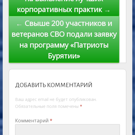
ki
записям
корпоративных практик →
← Свыше 200 участников и
ветеранов СВО подали заявку
на программу «Патриоты
Бурятии»
ДОБАВИТЬ КОММЕНТАРИЙ
Ваш адрес email не будет опубликован.
Обязательные поля помечены
*
Комментарий
*