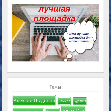
Темы
Алексей Цыденов
Байкал
Бурятия
Улан-Удэ