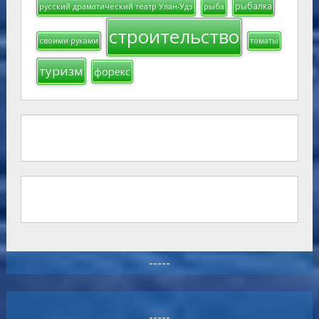
рыбалка
русский драматический театр Улан-Удэ
рыба
строительство
своими руками
томаты
туризм
форекс
-----
-----