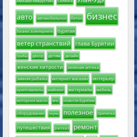
Михаил Мишустин
Селенга
бизнес
авто
автомобильное
бетон
бурятия
бизнес в интернете
ветер странствий
глава Бурятии
детям
декор
дизайн
грибы
женские хитрости
зеленая аптека
интерьер
интернет магазин
зимняя рыбалка
материалы
мебель
криптовалюты
майнинг
моторное масло
мчс
новости Бурятии
полезное
оборудование
прическа
окунь
ремонт
путешествия
рассказ