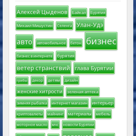
Алексей Цыденов
Байкал
Бурятия
Улан-Удэ
Михаил Мишустин
Селенга
бизнес
авто
автомобильное
бетон
бурятия
бизнес в интернете
ветер странствий
глава Бурятии
детям
декор
дизайн
грибы
женские хитрости
зеленая аптека
интерьер
интернет магазин
зимняя рыбалка
материалы
мебель
криптовалюты
майнинг
моторное масло
мчс
новости Бурятии