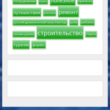
полезное
оборудование
прическа
окунь
ремонт
путешествия
рассказ
рыбалка
русский драматический театр Улан-Удэ
рыба
строительство
своими руками
томаты
туризм
форекс