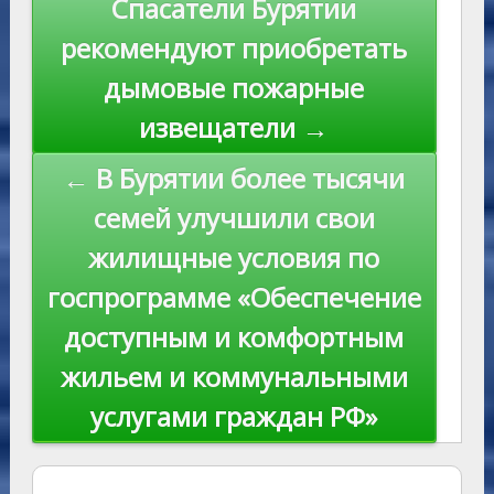
n
Спасатели Бурятии
ni
al
k
по
рекомендуют приобретать
ki
записям
дымовые пожарные
извещатели →
← В Бурятии более тысячи
семей улучшили свои
жилищные условия по
госпрограмме «Обеспечение
доступным и комфортным
жильем и коммунальными
услугами граждан РФ»