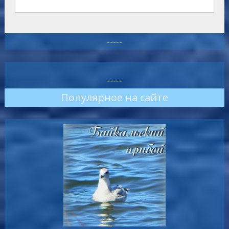
-----
-----
Популярное на сайте