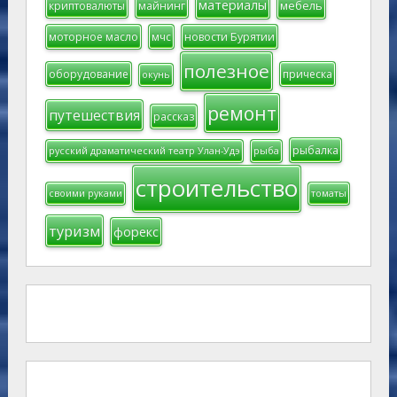
материалы
мебель
криптовалюты
майнинг
моторное масло
мчс
новости Бурятии
полезное
оборудование
прическа
окунь
ремонт
путешествия
рассказ
рыбалка
русский драматический театр Улан-Удэ
рыба
строительство
своими руками
томаты
туризм
форекс