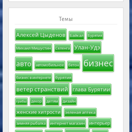
Темы
Алексей Цыденов
Байкал
Бурятия
Улан-Удэ
Михаил Мишустин
Селенга
бизнес
авто
автомобильное
бетон
бурятия
бизнес в интернете
ветер странствий
глава Бурятии
детям
декор
дизайн
грибы
женские хитрости
зеленая аптека
интерьер
интернет магазин
зимняя рыбалка