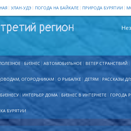
НАЯ
УЛАН-УДЭ
ПОГОДА НА БАЙКАЛЕ
ПРИРОДА БУРЯТИИ
М
третий регион
Нез
ПОЛЕЗНОЕ
БИЗНЕС
АВТОМОБИЛЬНОЕ
ВЕТЕР СТРАНСТВИЙ
ДОВОДАМ, ОГОРОДНИКАМ
О РЫБАЛКЕ
ДЕТЯМ
РАССКАЗЫ ДЛ
БИЗНЕСУ
ИНТЕРЬЕР ДОМА
БИЗНЕС В ИНТЕРНЕТЕ
ГОРОДА 
ЕКА БУРЯТИИ