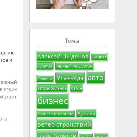
Темы
еоргию
Алексей Цыденов
Байкал
тов и
Михаил Мишустин
Бурятия
авто
Улан-Удэ
Селенга
 важный
автомобильное
бетон
ческих
«Совет
бизнес
бурятия
бизнес в интернете
рта,
ветер странствий
глава Бурятии
декор
грибы