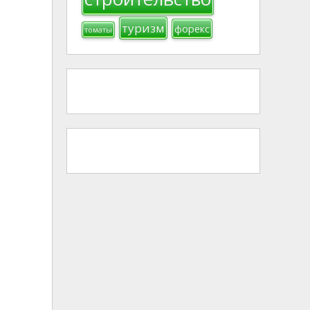
туризм
форекс
томаты