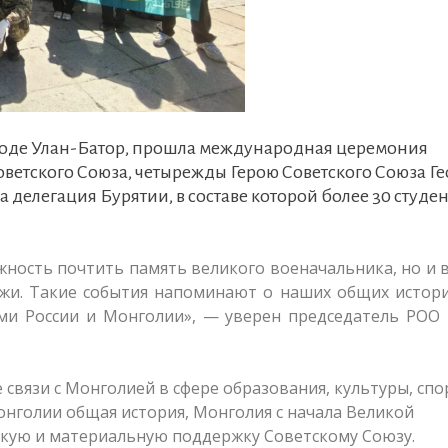
городе Улан-Батор, прошла международная церемония
ветского Союза, четырежды Герою Советского Союза Г
 делегация Бурятии, в составе которой более 30 студен
жность почтить память великого военачальника, но и
жи. Такие события напоминают о наших общих истори
ми России и Монголии», — уверен председатель РОО 
вязи с Монголией в сфере образования, культуры, спо
Монголии общая история, Монголия с начала Великой
кую и материальную поддержку Советскому Союзу.