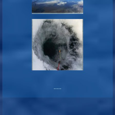
-----