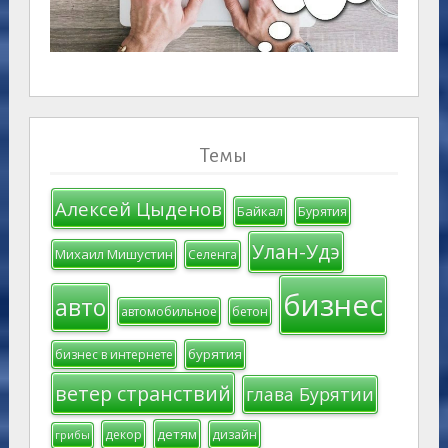
Темы
Алексей Цыденов
Байкал
Бурятия
Улан-Удэ
Михаил Мишустин
Селенга
бизнес
авто
автомобильное
бетон
бурятия
бизнес в интернете
ветер странствий
глава Бурятии
детям
декор
дизайн
грибы