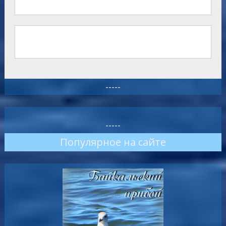
-----
-----
Популярное на сайте