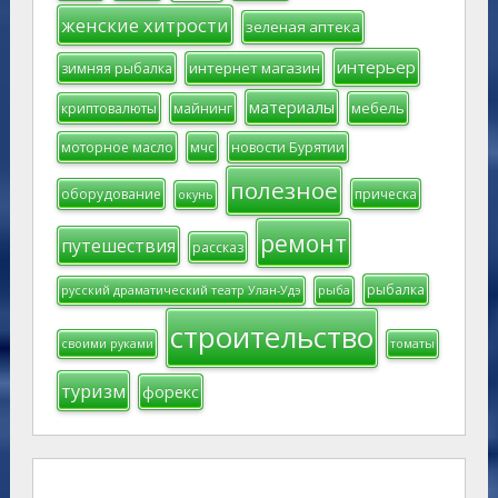
женские хитрости
зеленая аптека
интерьер
интернет магазин
зимняя рыбалка
материалы
мебель
криптовалюты
майнинг
моторное масло
мчс
новости Бурятии
полезное
оборудование
прическа
окунь
ремонт
путешествия
рассказ
рыбалка
русский драматический театр Улан-Удэ
рыба
строительство
своими руками
томаты
туризм
форекс