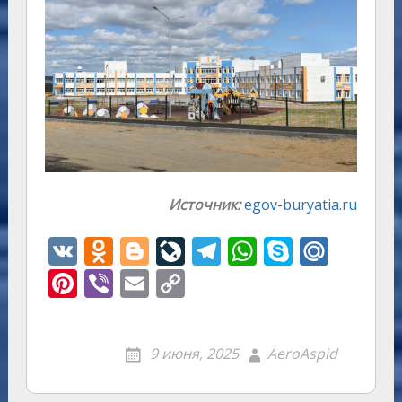
Источник:
egov-buryatia.ru
V
O
Bl
Li
T
W
S
M
K
d
o
v
el
h
k
ai
Pi
Vi
E
C
n
g
eJ
e
at
y
l.
nt
b
m
o
o
g
o
gr
s
p
R
er
er
ai
p
9 июня, 2025
AeroAspid
kl
er
u
a
A
e
u
e
l
y
as
r
m
p
st
Li