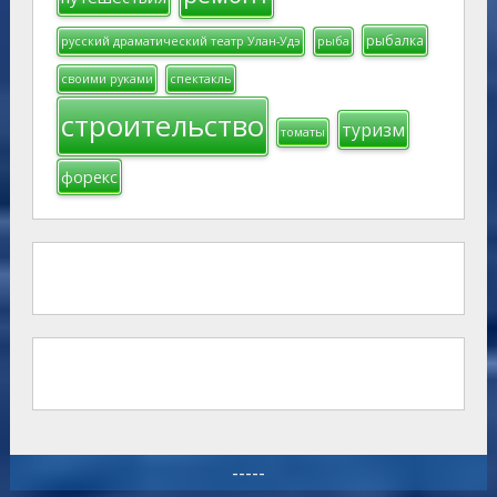
рыбалка
русский драматический театр Улан-Удэ
рыба
своими руками
спектакль
строительство
туризм
томаты
форекс
-----