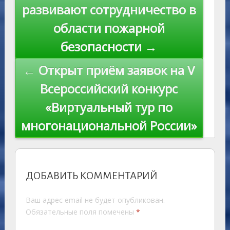
ni
al
k
по
развивают сотрудничество в
ki
записям
области пожарной
безопасности →
← Открыт приём заявок на V
Всероссийский конкурс
«Виртуальный тур по
многонациональной России»
ДОБАВИТЬ КОММЕНТАРИЙ
Ваш адрес email не будет опубликован.
Обязательные поля помечены
*