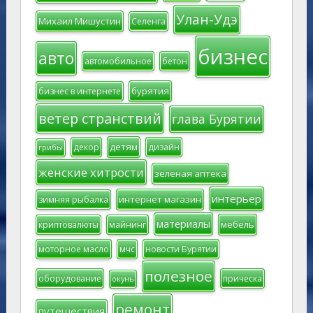
Улан-Удэ
Михаил Мишустин
Селенга
бизнес
авто
автомобильное
бетон
бурятия
бизнес в интернете
ветер странствий
глава Бурятии
детям
декор
дизайн
грибы
женские хитрости
зеленая аптека
интерьер
интернет магазин
зимняя рыбалка
материалы
мебель
криптовалюты
майнинг
моторное масло
мчс
новости Бурятии
полезное
оборудование
прическа
окунь
ремонт
путешествия