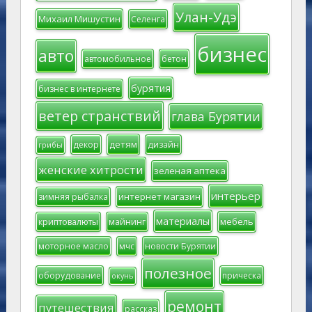
Улан-Удэ
Михаил Мишустин
Селенга
бизнес
авто
автомобильное
бетон
бурятия
бизнес в интернете
ветер странствий
глава Бурятии
детям
декор
дизайн
грибы
женские хитрости
зеленая аптека
интерьер
интернет магазин
зимняя рыбалка
материалы
мебель
криптовалюты
майнинг
моторное масло
мчс
новости Бурятии
полезное
оборудование
прическа
окунь
ремонт
путешествия
рассказ