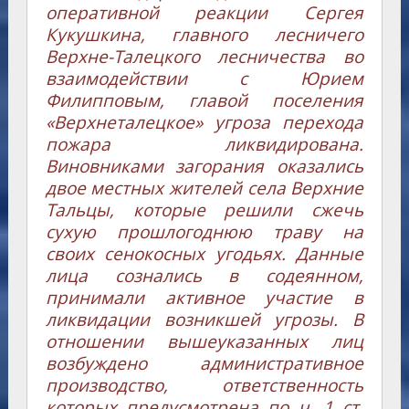
оперативной реакции Сергея
Кукушкина, главного лесничего
Верхне-Талецкого лесничества во
взаимодействии с Юрием
Филипповым, главой поселения
«Верхнеталецкое» угроза перехода
пожара ликвидирована.
Виновниками загорания оказались
двое местных жителей села Верхние
Тальцы, которые решили сжечь
сухую прошлогоднюю траву на
своих сенокосных угодьях. Данные
лица сознались в содеянном,
принимали активное участие в
ликвидации возникшей угрозы. В
отношении вышеуказанных лиц
возбуждено административное
производство, ответственность
которых предусмотрена по ч. 1 ст.