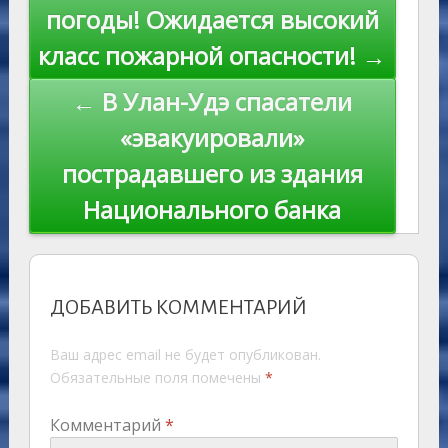
ni
al
k
по
погоды! Ожидается высокий
ki
записям
класс пожарной опасности! →
← В Улан-Удэ спасатели
«эвакуировали»
пострадавшего из здания
Национального банка
ДОБАВИТЬ КОММЕНТАРИЙ
Ваш адрес email не будет опубликован.
Обязательные поля помечены
*
Комментарий
*