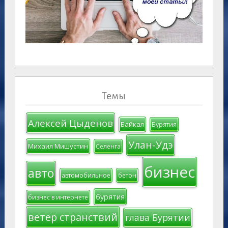
Темы
Алексей Цыденов
Байкал
Бурятия
Улан-Удэ
Михаил Мишустин
Селенга
бизнес
авто
автомобильное
бетон
бурятия
бизнес в интернете
ветер странствий
глава Бурятии