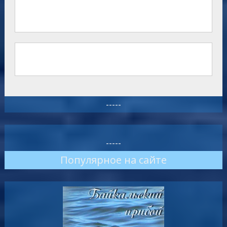
-----
-----
Популярное на сайте