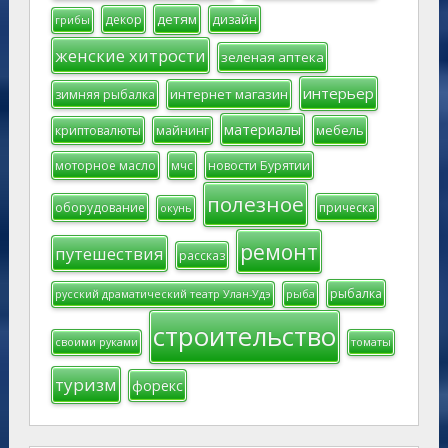
детям
декор
дизайн
грибы
женские хитрости
зеленая аптека
интерьер
интернет магазин
зимняя рыбалка
материалы
мебель
криптовалюты
майнинг
моторное масло
мчс
новости Бурятии
полезное
оборудование
прическа
окунь
ремонт
путешествия
рассказ
рыбалка
русский драматический театр Улан-Удэ
рыба
строительство
своими руками
томаты
туризм
форекс