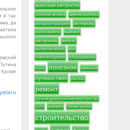
женские хитрости
тельное
зеленая аптека
зимняя рыбалка
я я так
мма, да
интерьер
интернет магазин
тметила
криптовалюты
майнинг
ьского
материалы
мебель
моторное масло
мчс
емский
новости Бурятии
оборудование
Путина
полезное
прическа
окунь
. Кроме
путешествия
рассказ
ремонт
atia.ru
русский драматический театр Улан-Удэ
рыбалка
рыба
своими руками
строительство
туризм
форекс