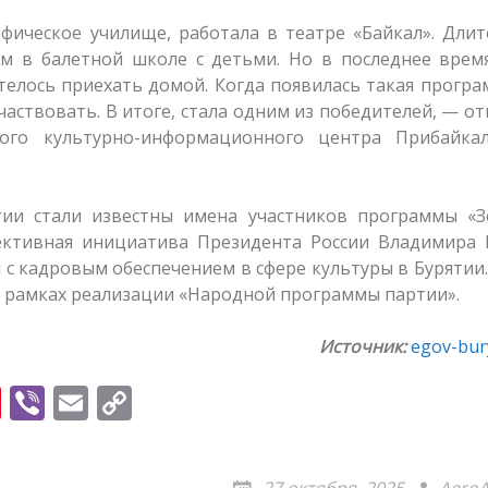
фическое училище, работала в театре «Байкал». Дли
ам в балетной школе с детьми. Но в последнее врем
отелось приехать домой. Когда появилась такая програ
частвовать. В итоге, стала одним из победителей, — о
кого культурно-информационного центра Прибайкал
тии стали известны имена участников программы «З
фективная инициатива Президента России Владимира 
с кадровым обеспечением в сфере культуры в Бурятии
в рамках реализации «Народной программы партии».
Источник:
egov-bury
Pi
Vi
E
C
nt
b
m
o
er
er
ai
p