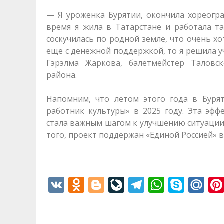
— Я уроженка Бурятии, окончила хореогра
время я жила в Татарстане и работала т
соскучилась по родной земле, что очень х
еще с денежной поддержкой, то я решила у
Гэрэлма Жаркова, балетмейстер Таловс
района.
Напомним, что летом этого года в Буря
работник культуры» в 2025 году. Эта эф
стала важным шагом к улучшению ситуации 
того, проект поддержан «Единой Россией» 
V
O
Bl
Li
T
W
S
M
K
d
o
v
el
h
k
ai
n
g
eJ
e
at
y
l.