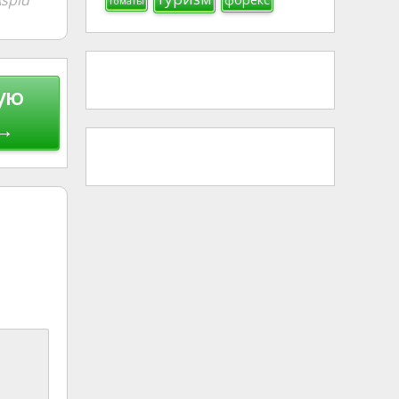
spid
томаты
ую
 →