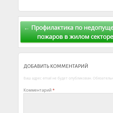
o
g
o
gr
s
p
R
kl
er
u
a
A
e
u
as
r
m
p
Навигация
← Профилактика по недопущ
s
n
p
по
ni
al
пожаров в жилом сектор
ki
записям
ДОБАВИТЬ КОММЕНТАРИЙ
Ваш адрес email не будет опубликован.
Обязатель
Комментарий
*