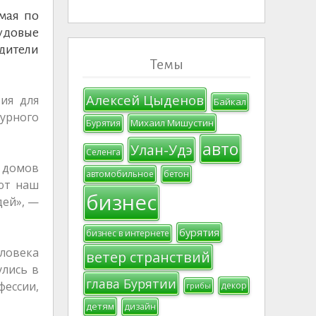
мая по
удовые
дители
Темы
Алексей Цыденов
ия для
Байкал
турного
Михаил Мишустин
Бурятия
авто
Улан-Удэ
Селенга
, домов
автомобильное
бетон
ают наш
бизнес
дей», —
бурятия
бизнес в интернете
еловека
ветер странствий
улись в
глава Бурятии
фессии,
декор
грибы
детям
дизайн