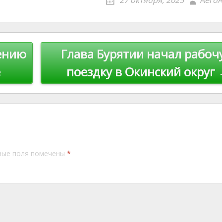
27 октября, 2025
AeroA
e
l
y
st
Li
n
ению
Глава Бурятии начал рабоч
k
е
поездку в Окинский округ
ные поля помечены
*