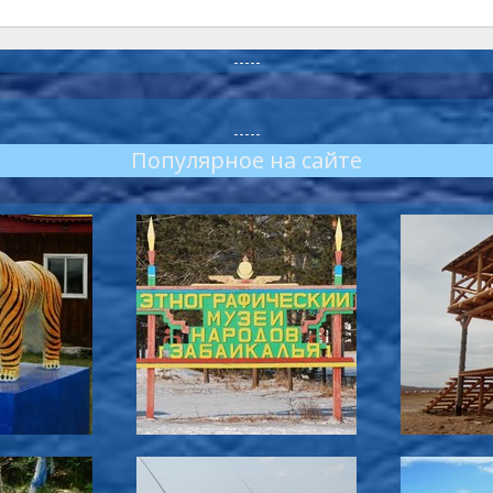
-----
-----
Популярное на сайте