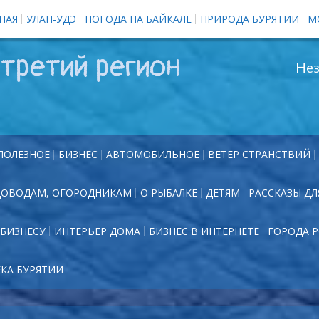
НАЯ
УЛАН-УДЭ
ПОГОДА НА БАЙКАЛЕ
ПРИРОДА БУРЯТИИ
М
третий регион
Нез
ПОЛЕЗНОЕ
БИЗНЕС
АВТОМОБИЛЬНОЕ
ВЕТЕР СТРАНСТВИЙ
ДОВОДАМ, ОГОРОДНИКАМ
О РЫБАЛКЕ
ДЕТЯМ
РАССКАЗЫ ДЛ
БИЗНЕСУ
ИНТЕРЬЕР ДОМА
БИЗНЕС В ИНТЕРНЕТЕ
ГОРОДА 
ЕКА БУРЯТИИ