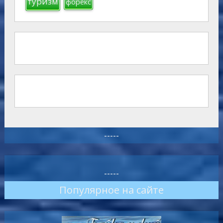
туризм
форекс
-----
-----
Популярное на сайте