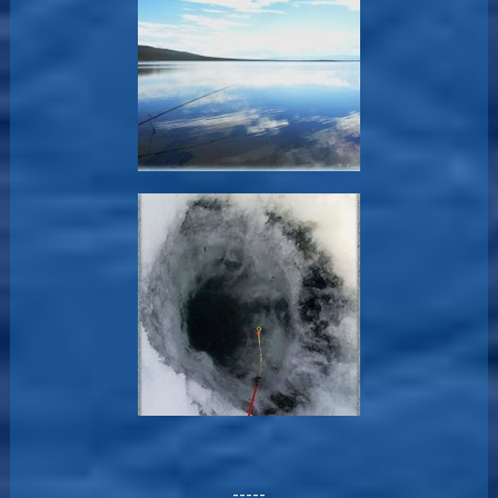
-----