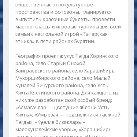
общественные этнокультурные
пространства и фотозоны, планируется
выпустить красочные буклеты, провести
мастер-классы и игровые турниры для всей
семьи с настольной игрой «Татарская
этника» в пяти районах Бурятии.
География проекта: улус Тэгда Хоринского
района, село Старый Онохой
Заиграевского района, село Харашибирь
Мухоршибирского района, село Малый
Куналей Бичурского района, село Усть-
Кяхта Кяхтинского района. Для каждого из
них уже разработан свой особый бренд:
«Алмагачлар — цветущие яблони Усть-
Кяхты», «Умырзая — подснежники таежной
Тэгды», «Күңелле бизәклары –
малокуналейские узоры», «Харашибирь –
земля ранних жаворонков», «Янтуган –