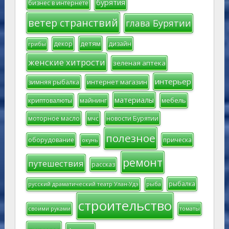
бурятия
бизнес в интернете
ветер странствий
глава Бурятии
детям
декор
дизайн
грибы
женские хитрости
зеленая аптека
интерьер
интернет магазин
зимняя рыбалка
материалы
мебель
криптовалюты
майнинг
моторное масло
мчс
новости Бурятии
полезное
оборудование
прическа
окунь
ремонт
путешествия
рассказ
рыбалка
русский драматический театр Улан-Удэ
рыба
строительство
своими руками
томаты