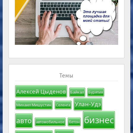
Темы
Алексей Цыденов
Байкал
Бурятия
Улан-Удэ
Михаил Мишустин
Селенга
бизнес
авто
автомобильное
бетон