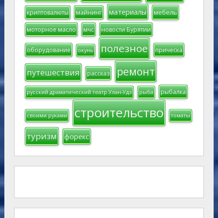
материалы
мебель
криптовалюты
майнинг
моторное масло
мчс
новости Бурятии
полезное
оборудование
прическа
окунь
ремонт
путешествия
рассказ
рыбалка
русский драматический театр Улан-Удэ
рыба
строительство
своими руками
томаты
туризм
форекс