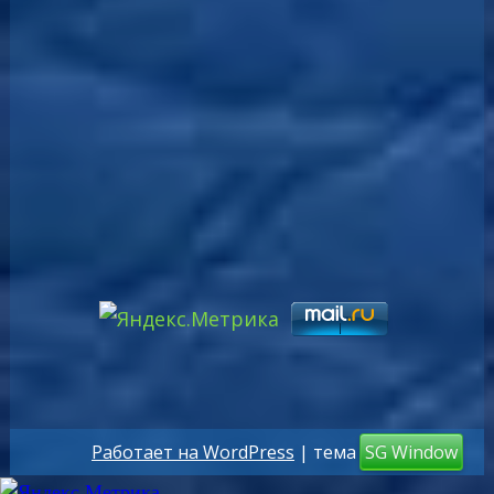
Работает на WordPress
| тема
SG Window