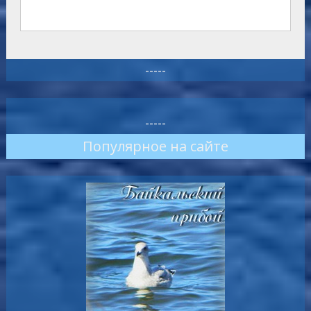
-----
-----
Популярное на сайте