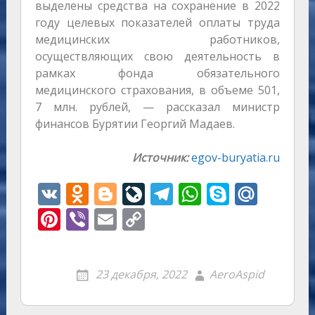
выделены средства на сохранение в 2022
году целевых показателей оплаты труда
медицинских работников,
осуществляющих свою деятельность в
рамках фонда обязательного
медицинского страхования, в объеме 501,
7 млн. рублей, — рассказал министр
финансов Бурятии Георгий Мадаев.
Источник:
egov-buryatia.ru
V
O
Bl
Li
T
W
S
M
K
d
o
v
el
h
k
ai
Pi
Vi
E
C
n
g
eJ
e
at
y
l.
nt
b
m
o
o
g
o
gr
s
p
R
er
er
ai
p
23 декабря, 2022
AeroAspid
kl
er
u
a
A
e
u
e
l
y
as
r
m
p
st
Li