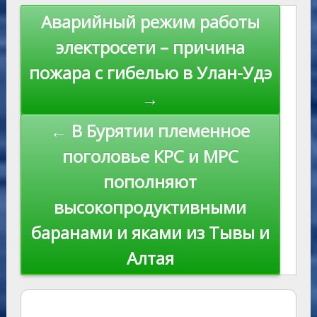
s
n
p
n
Навигация
Аварийный режим работы
ni
al
k
по
электросети – причина
ki
записям
пожара с гибелью в Улан-Удэ
→
← В Бурятии племенное
поголовье КРС и МРС
пополняют
высокопродуктивными
баранами и яками из Тывы и
Алтая