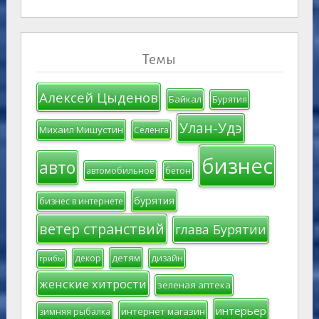
Темы
Алексей Цыденов
Байкал
Бурятия
Улан-Удэ
Михаил Мишустин
Селенга
бизнес
авто
автомобильное
бетон
бурятия
бизнес в интернете
ветер странствий
глава Бурятии
детям
декор
дизайн
грибы
женские хитрости
зеленая аптека
интерьер
интернет магазин
зимняя рыбалка