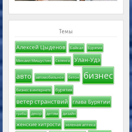
Темы
Алексей Цыденов
Байкал
Бурятия
Улан-Удэ
Михаил Мишустин
Селенга
бизнес
авто
автомобильное
бетон
бурятия
бизнес в интернете
ветер странствий
глава Бурятии
детям
декор
дизайн
грибы
женские хитрости
зеленая аптека