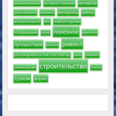
интерьер
интернет магазин
зимняя рыбалка
материалы
мебель
криптовалюты
майнинг
моторное масло
мчс
новости Бурятии
полезное
оборудование
прическа
окунь
ремонт
путешествия
рассказ
рыбалка
русский драматический театр Улан-Удэ
рыба
строительство
своими руками
томаты
туризм
форекс