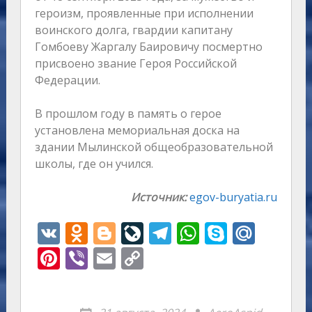
героизм, проявленные при исполнении
воинского долга, гвардии капитану
Гомбоеву Жаргалу Баировичу посмертно
присвоено звание Героя Российской
Федерации.
В прошлом году в память о герое
установлена мемориальная доска на
здании Мылинской общеобразовательной
школы, где он учился.
Источник:
egov-buryatia.ru
V
O
Bl
Li
T
W
S
M
K
d
o
v
el
h
k
ai
Pi
Vi
E
C
n
g
eJ
e
at
y
l.
nt
b
m
o
o
g
o
gr
s
p
R
er
er
ai
p