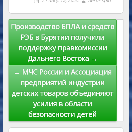
21 августа, 2024
AeroAspid
kl
er
u
a
A
e
u
e
l
y
as
r
m
p
st
Li
s
n
p
n
Навигация
Производство БПЛА и средств
ni
al
k
по
РЭБ в Бурятии получили
ki
записям
поддержку правкомиссии
Дальнего Востока →
← МЧС России и Ассоциация
предприятий индустрии
детских товаров объединяют
усилия в области
безопасности детей