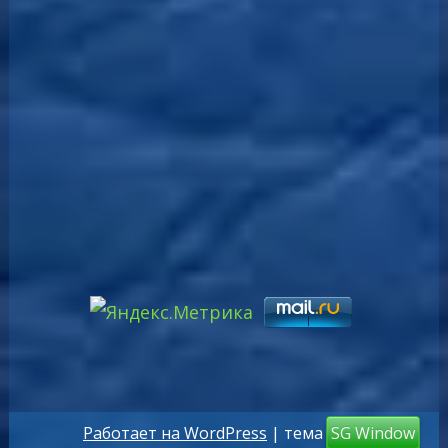
Работает на WordPress
| тема
SG Window