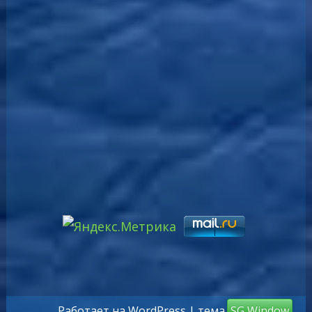
Работает на WordPress
| тема
SG Window