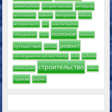
интерьер
интернет магазин
зимняя рыбалка
материалы
мебель
криптовалюты
майнинг
моторное масло
мчс
новости Бурятии
полезное
оборудование
прическа
окунь
ремонт
путешествия
рассказ
рыбалка
русский драматический театр Улан-Удэ
рыба
строительство
своими руками
томаты
туризм
форекс