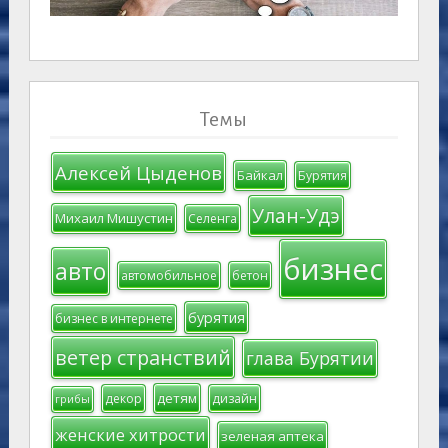
Темы
Алексей Цыденов
Байкал
Бурятия
Улан-Удэ
Михаил Мишустин
Селенга
бизнес
авто
автомобильное
бетон
бурятия
бизнес в интернете
ветер странствий
глава Бурятии
детям
декор
дизайн
грибы
женские хитрости
зеленая аптека