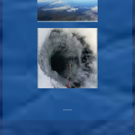
-----