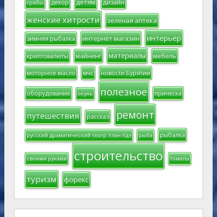
детям
декор
дизайн
грибы
женские хитрости
зеленая аптека
интерьер
интернет магазин
зимняя рыбалка
материалы
мебель
криптовалюты
майнинг
моторное масло
мчс
новости Бурятии
полезное
оборудование
прическа
окунь
ремонт
путешествия
рассказ
рыбалка
русский драматический театр Улан-Удэ
рыба
строительство
своими руками
томаты
туризм
форекс