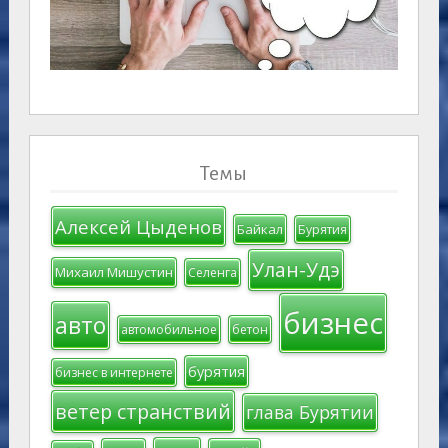
Темы
Алексей Цыденов
Байкал
Бурятия
Улан-Удэ
Михаил Мишустин
Селенга
бизнес
авто
автомобильное
бетон
бурятия
бизнес в интернете
ветер странствий
глава Бурятии