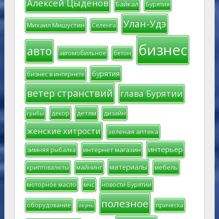
Темы
Алексей Цыденов
Байкал
Бурятия
Улан-Удэ
Михаил Мишустин
Селенга
бизнес
авто
автомобильное
бетон
бурятия
бизнес в интернете
ветер странствий
глава Бурятии
детям
декор
дизайн
грибы