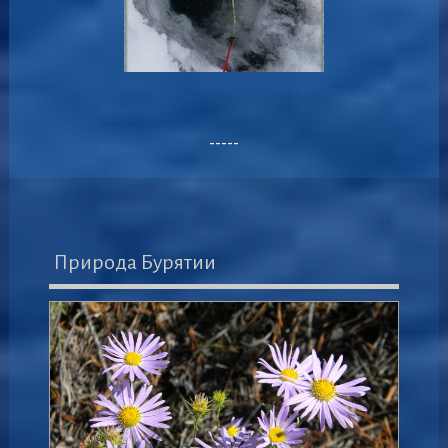
-----