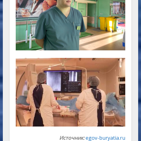
Источник:
egov-buryatia.ru