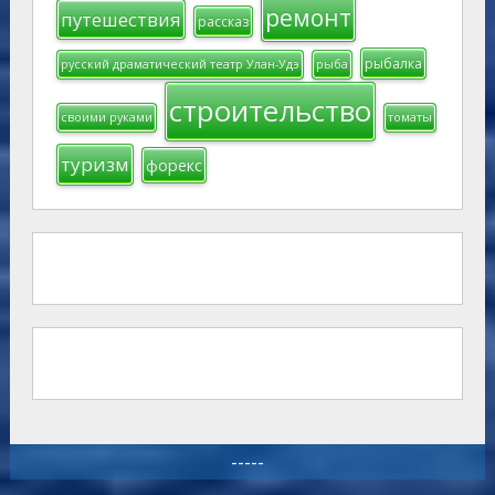
женские хитрости
зеленая аптека
интерьер
интернет магазин
зимняя рыбалка
материалы
мебель
криптовалюты
майнинг
моторное масло
мчс
новости Бурятии
полезное
оборудование
прическа
окунь
ремонт
путешествия
рассказ
рыбалка
русский драматический театр Улан-Удэ
рыба
строительство
своими руками
томаты
туризм
форекс