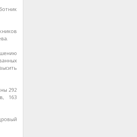
аботник
скников
ва.
чшению
ованных
высить
жны 292
в, 163
адровый