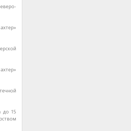
еверо-
ахтер»
зерской
ахтер»
отечной
а до 15
ерством