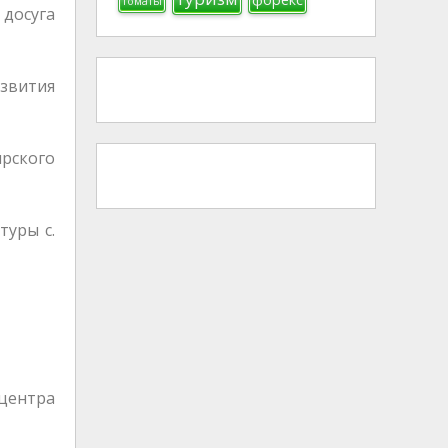
томаты
 досуга
азвития
рского
туры с.
 центра