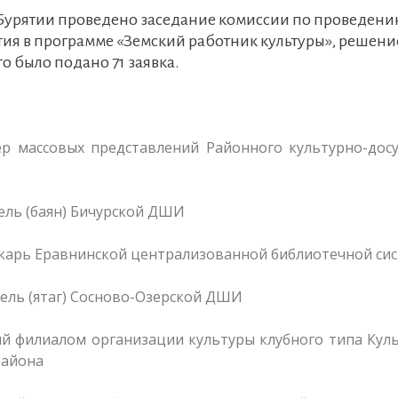
ы Бурятии проведено заседание комиссии по проведен
тия в программе «Земский работник культуры», решен
о было подано 71 заявка.
р массовых представлений Районного культурно-досу
ель (баян) Бичурской ДШИ
текарь Еравнинской централизованной библиотечной си
ель (ятаг) Сосново-Озерской ДШИ
й филиалом организации культуры клубного типа Кул
района