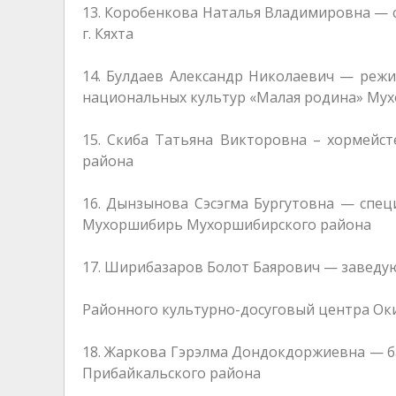
13. Коробенкова Наталья Владимировна — с
г. Кяхта
14. Булдаев Александр Николаевич — режи
национальных культур «Малая родина» Му
15. Скиба Татьяна Викторовна – хормейс
района
16. Дынзынова Сэсэгма Бургутовна — специ
Мухоршибирь Мухоршибирского района
17. Ширибазаров Болот Баярович — завед
Районного культурно-досуговый центра Ок
18. Жаркова Гэрэлма Дондокдоржиевна — 
Прибайкальского района