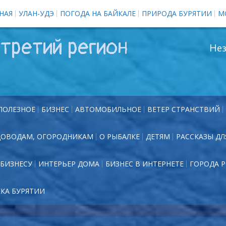
НАЯ
УЛАН-УДЭ
ПОГОДА НА БАЙКАЛЕ
ПРИРОДА БУРЯТИИ
М
третий регион
Нез
ПОЛЕЗНОЕ
БИЗНЕС
АВТОМОБИЛЬНОЕ
ВЕТЕР СТРАНСТВИЙ
ДОВОДАМ, ОГОРОДНИКАМ
О РЫБАЛКЕ
ДЕТЯМ
РАССКАЗЫ ДЛ
БИЗНЕСУ
ИНТЕРЬЕР ДОМА
БИЗНЕС В ИНТЕРНЕТЕ
ГОРОДА 
ЕКА БУРЯТИИ