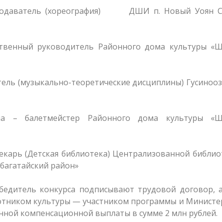
реподаватель (хореография) ДШИ п. Новый Уоян С
ственный руководитель Районного дома культуры «Ш
тель (музыкально-теоретические дисциплины) Гусиноо
на – балетмейстер Районного дома культуры «Ш
екарь (Детская библиотека) Централизованной библи
багатайский район»
обедитель конкурса подписывают трудовой договор, 
ботником культуры — участником программы и Минист
нной компенсационной выплаты в сумме 2 млн рублей.