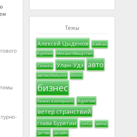
ию
ием
Темы
Алексей Цыденов
Байкал
гового
Михаил Мишустин
Бурятия
авто
Улан-Удэ
Селенга
автомобильное
бетон
бизнес
стемы
бурятия
бизнес в интернете
ветер странствий
ьтурно-
глава Бурятии
декор
грибы
детям
дизайн