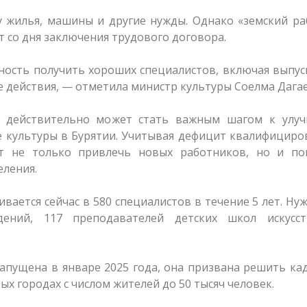
у жилья, машины и другие нужды. Однако «земский р
ет со дня заключения трудового договора.
ность получить хороших специалистов, включая выпу
е действия, — отметила министр культуры Соелма Дагае
» действительно может стать важным шагом к улу
е культуры в Бурятии. Учитывая дефицит квалифицир
ет не только привлечь новых работников, но и по
еления.
вается сейчас в 580 специалистов в течение 5 лет. Ну
ждений, 117 преподавателей детских школ искусст
апущена в январе 2025 года, она призвана решить к
ых городах с числом жителей до 50 тысяч человек.