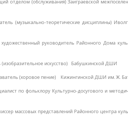
щий отделом (обслуживания) Заиграевской межпоселе
атель (музыкально-теоретические дисциплины) Иволг
 художественный руководитель Районного Дома культ
ль (изобразительное искусство) Бабушкинской ДШИ
даватель (хоровое пение) Кижингинской ДШИ им. Ж. Ба
иалист по фольклору Культурно-досугового и методи
иссер массовых представлений Районного центра кул