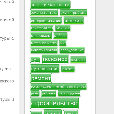
нческой
женские хитрости
зеленая аптека
зимняя рыбалка
инской
интерьер
интернет магазин
криптовалюты
майнинг
материалы
мебель
уры с.
моторное масло
мчс
новости Бурятии
оборудование
полезное
прическа
окунь
путешествия
туева
рассказ
ремонт
ческого
русский драматический театр Улан-Удэ
рыбалка
рыба
своими руками
ьтуры и
строительство
туризм
форекс