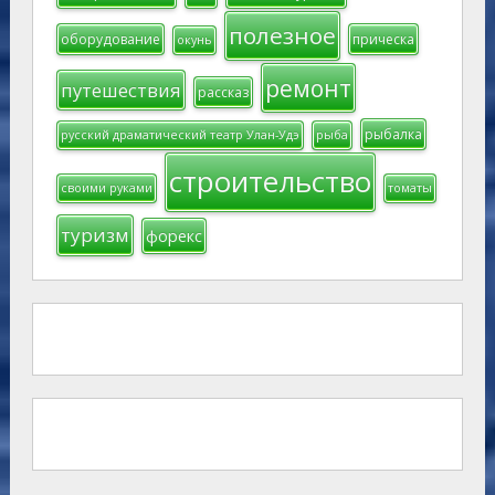
полезное
оборудование
прическа
окунь
ремонт
путешествия
рассказ
рыбалка
русский драматический театр Улан-Удэ
рыба
строительство
своими руками
томаты
туризм
форекс