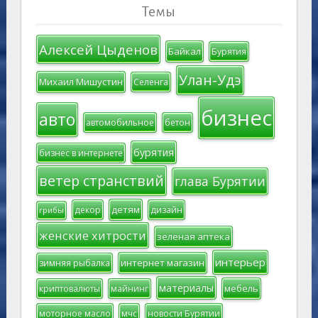
Темы
Алексей Цыденов
Байкал
Бурятия
Улан-Удэ
Михаил Мишустин
Селенга
бизнес
авто
автомобильное
бетон
бурятия
бизнес в интернете
ветер странствий
глава Бурятии
детям
декор
дизайн
грибы
женские хитрости
зеленая аптека
интерьер
интернет магазин
зимняя рыбалка
материалы
мебель
криптовалюты
майнинг
моторное масло
мчс
новости Бурятии