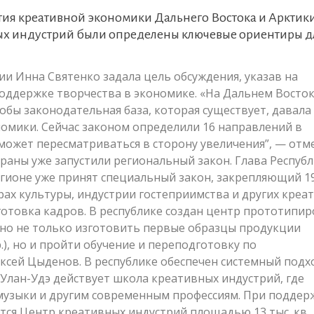
тия креативной экономики Дальнего Востока и Арктики
х индустрий были определены ключевые ориентиры д
и Инна Святенко задала цель обсуждения, указав на
оддержке творчества в экономике. «На Дальнем Восто
обы законодательная база, которая существует, давала
омики. Сейчас законом определили 16 направлений в
 может пересматриваться в сторону увеличения”, — отм
траны уже запустили региональный закон. Глава Респуб
егионе уже принят специальный закон, закрепляющий 1
рах культуры, индустрии гостеприимства и других креа
готовка кадров. В республике создан центр прототипи
ожно не только изготовить первые образцы продукции
.), но и пройти обучение и переподготовку по
ксей Цыденов. В республике обеспечен системный подхо
 Улан-Удэ действует школа креативных индустрий, где
 музыки и другим современным профессиям. При поддер
тся Центр креативных индустрий площадью 13 тыс. кв.