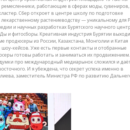
и ремесленники, работающие в сферах моды, сувениров,
-кластер. Сбер откроет в центре школу по подготовке
 лекарственному растениеводству — уникальному для 
едии и научных разработках Бурятского научного центр
ы и фитосборы. Креативная индустрия Бурятии выходи
е продюсеры из России, Казахстана, Монголии и Китая
 шоу-кейсов. Уже есть первые контакты и отобранные
серы готовы работать и заниматься их продвижением.
адумки про международный медиарынок сложился и даё
осточного. И я убеждена, что секрет успеха именно в
лиева, заместитель Министра РФ по развитию Дальнег