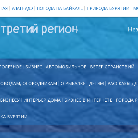
НАЯ
УЛАН-УДЭ
ПОГОДА НА БАЙКАЛЕ
ПРИРОДА БУРЯТИИ
М
третий регион
Нез
ПОЛЕЗНОЕ
БИЗНЕС
АВТОМОБИЛЬНОЕ
ВЕТЕР СТРАНСТВИЙ
ДОВОДАМ, ОГОРОДНИКАМ
О РЫБАЛКЕ
ДЕТЯМ
РАССКАЗЫ ДЛ
БИЗНЕСУ
ИНТЕРЬЕР ДОМА
БИЗНЕС В ИНТЕРНЕТЕ
ГОРОДА 
ЕКА БУРЯТИИ