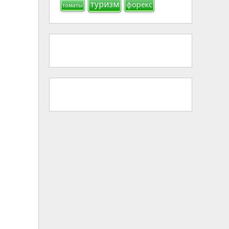
туризм
форекс
томаты