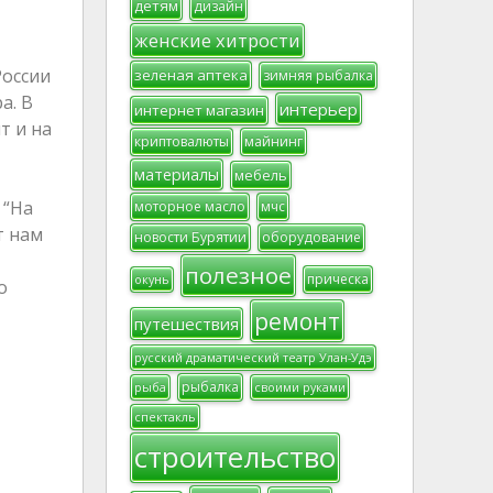
детям
дизайн
женские хитрости
России
зеленая аптека
зимняя рыбалка
а. В
интерьер
интернет магазин
т и на
криптовалюты
майнинг
материалы
мебель
 “На
моторное масло
мчс
т нам
новости Бурятии
оборудование
полезное
прическа
окунь
о
ремонт
путешествия
русский драматический театр Улан-Удэ
рыбалка
рыба
своими руками
спектакль
строительство