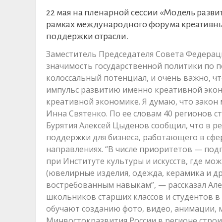
22 мая на пленарной сессии «Модель разви
рамках международного форума креативны
поддержки отрасли.
Заместитель Председателя Совета Федераци
значимость государственной политики по п
колоссальный потенциал, и очень важно, чт
импульс развитию именно креативной экон
креативной экономике. Я думаю, что закон
Инна Святенко. По ее словам 40 регионов с
Бурятия Алексей Цыденов сообщил, что в р
поддержки для бизнеса, работающего в сфе
направлениях. “В числе приоритетов — под
при Институте культуры и искусств, где м
(ювелирные изделия, одежда, керамика и др
востребованным навыкам”, — рассказал Але
школьников старших классов и студентов в
обучают созданию фото, видео, анимации,
Минвостокразвития России в регионе строи