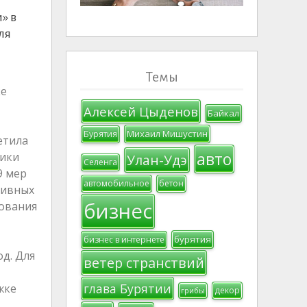
» в
ля
Темы
ке
Алексей Цыденов
Байкал
Михаил Мишустин
Бурятия
етила
авто
лики
Улан-Удэ
Селенга
9 мер
автомобильное
бетон
тивных
бизнес
рования
бурятия
бизнес в интернете
д. Для
ветер странствий
глава Бурятии
жке
декор
грибы