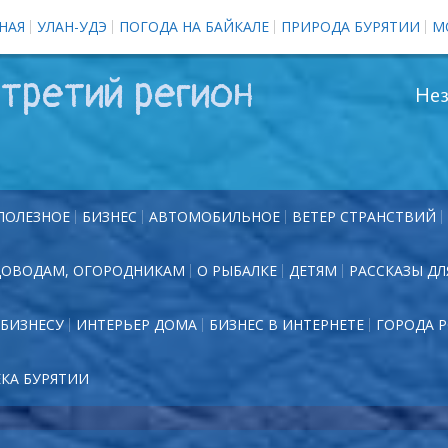
НАЯ
УЛАН-УДЭ
ПОГОДА НА БАЙКАЛЕ
ПРИРОДА БУРЯТИИ
М
третий регион
Нез
ПОЛЕЗНОЕ
БИЗНЕС
АВТОМОБИЛЬНОЕ
ВЕТЕР СТРАНСТВИЙ
ДОВОДАМ, ОГОРОДНИКАМ
О РЫБАЛКЕ
ДЕТЯМ
РАССКАЗЫ ДЛ
БИЗНЕСУ
ИНТЕРЬЕР ДОМА
БИЗНЕС В ИНТЕРНЕТЕ
ГОРОДА 
ЕКА БУРЯТИИ