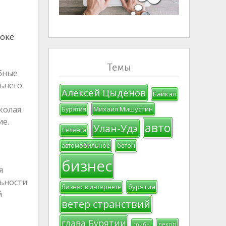
токе
Темы
бные
ьнего
Алексей Цыденов
Байкал
колая
Михаил Мишустин
Бурятия
ие.
авто
Улан-Удэ
Селенга
автомобильное
бетон
бизнес
я
льности
бурятия
бизнес в интернете
й
ветер странствий
глава Бурятии
декор
грибы