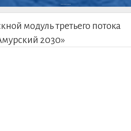
-------
кной модуль третьего потока
Амурский 2030»