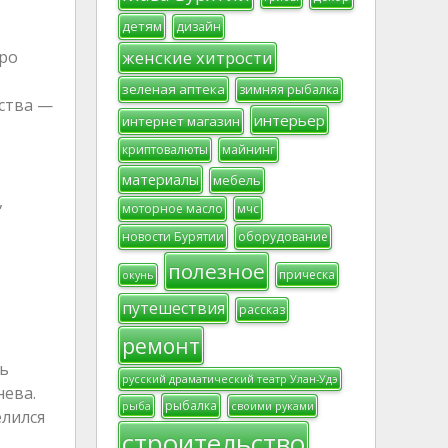
детям
дизайн
женские хитрости
еро
зеленая аптека
зимняя рыбалка
йства —
интерьер
интернет магазин
криптовалюты
майнинг
материалы
мебель
,
моторное масло
мчс
новости Бурятии
оборудование
полезное
прическа
окунь
путешествия
рассказ
ремонт
ть
русский драматический театр Улан-Удэ
нева.
рыбалка
рыба
своими руками
елился
строительство