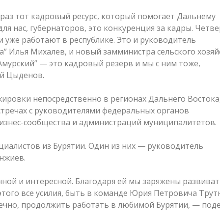
раз тот кадровый ресурс, который помогает Дальнему
ля нас, губернаторов, это конкуренция за кадры. Четв
и уже работают в республике. Это и руководитель
” Илья Михалев, и новый замминистра сельского хозя
мурский” — это кадровый резерв и мы с ним тоже,
ей Цыденов.
жировки непосредственно в регионах Дальнего Востока
встречах с руководителями федеральных органов
бизнес-сообщества и администраций муниципалитетов.
циалистов из Бурятии. Один из них — руководитель
анжиев.
ной и интересной. Благодаря ей мы заряжены развива
того все усилия, быть в команде Юрия Петровича Трут
нечно, продолжить работать в любимой Бурятии, — под