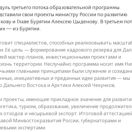
дуль третьего потока образовательной программы
дставили свои проекты министру России по развитию
кову и Главе Бурятии Алексею Цыденову. В третьем по
них — из Бурятии.
товит специалистов, способных реализовывать масшта
и. Её цель — формирование кадрового резерва для Дал
ацией мастер-планов, инвестиционными проектами и
знь территории. Неслучайно программа носит имя Ни
 чьими главными принципами были служение и созидан
нных, инициативных и преданных идее развития — мы
 Дальнего Востока и Арктики Алексей Чекунков.
ли проекты, имеющие прикладное значение для развити
ергетика, туризм, образование, увеличение продолжите
х отходов и несырьевой экспорт. Итоговой аттестацие
лавой Минвостокразвития России, губернаторами и
левыми экспертами.