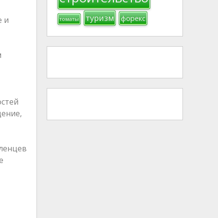
туризм
форекс
е и
томаты
м
остей
дение,
вленцев
е