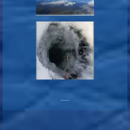
-----