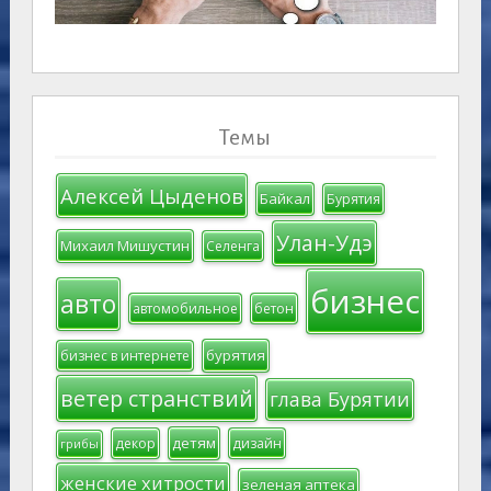
Темы
Алексей Цыденов
Байкал
Бурятия
Улан-Удэ
Михаил Мишустин
Селенга
бизнес
авто
автомобильное
бетон
бурятия
бизнес в интернете
ветер странствий
глава Бурятии
детям
декор
дизайн
грибы
женские хитрости
зеленая аптека