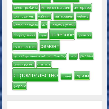
интерьер
интернет магазин
зимняя рыбалка
материалы
мебель
криптовалюты
майнинг
моторное масло
мчс
новости Бурятии
полезное
оборудование
прическа
окунь
ремонт
путешествия
рыбалка
русский драматический театр Улан-Удэ
рыба
своими руками
спектакль
строительство
туризм
томаты
форекс