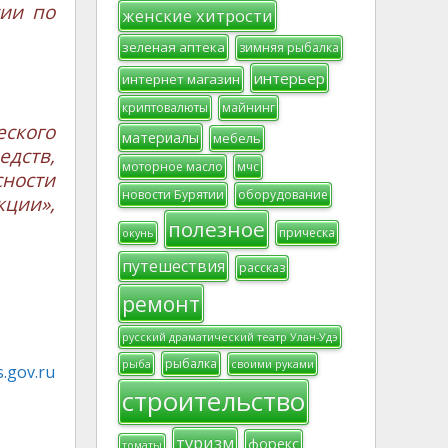
сии по
женские хитрости
зеленая аптека
зимняя рыбалка
интерьер
интернет магазин
криптовалюты
майнинг
ского
материалы
мебель
дств,
моторное масло
мчс
сности
новости Бурятии
оборудование
кции»,
полезное
прическа
окунь
путешествия
рассказ
ремонт
русский драматический театр Улан-Удэ
рыбалка
рыба
своими руками
.gov.ru
строительство
туризм
форекс
томаты