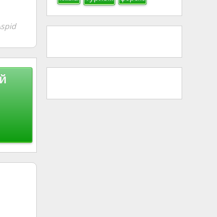
spid
й