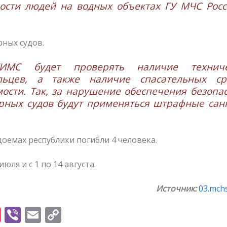
ности людей на водных объектах ГУ МЧС Рос
ных судов.
ИМС будет проверять наличие техниче
льцев, а также наличие спасательных сре
сти. Так, за нарушение обеспечения безопа
рных судов будут применяться штрафные сан
доемах республики погибли 4 человека.
ля и с 1 по 14 августа.
Источник:
03.mchs
Pi
Vi
E
C