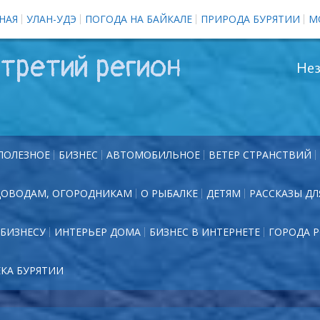
НАЯ
УЛАН-УДЭ
ПОГОДА НА БАЙКАЛЕ
ПРИРОДА БУРЯТИИ
М
третий регион
Нез
ПОЛЕЗНОЕ
БИЗНЕС
АВТОМОБИЛЬНОЕ
ВЕТЕР СТРАНСТВИЙ
ДОВОДАМ, ОГОРОДНИКАМ
О РЫБАЛКЕ
ДЕТЯМ
РАССКАЗЫ ДЛ
БИЗНЕСУ
ИНТЕРЬЕР ДОМА
БИЗНЕС В ИНТЕРНЕТЕ
ГОРОДА 
ЕКА БУРЯТИИ