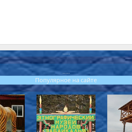
-----
-----
Популярное на сайте