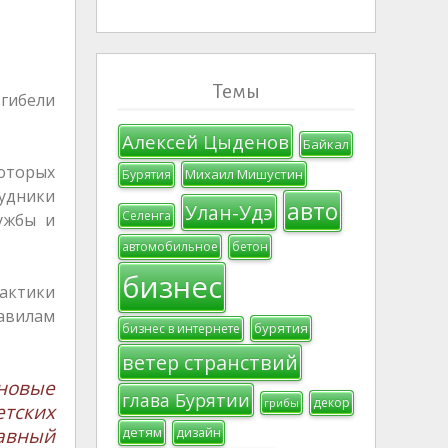
Темы
 гибели
Алексей Цыденов
Байкал
которых
Михаил Мишустин
Бурятия
удники
авто
Улан-Удэ
Селенга
лужбы и
автомобильное
бетон
бизнес
лактики
авилам
бурятия
бизнес в интернете
ветер странствий
новые
глава Бурятии
декор
грибы
тских
детям
авный
дизайн