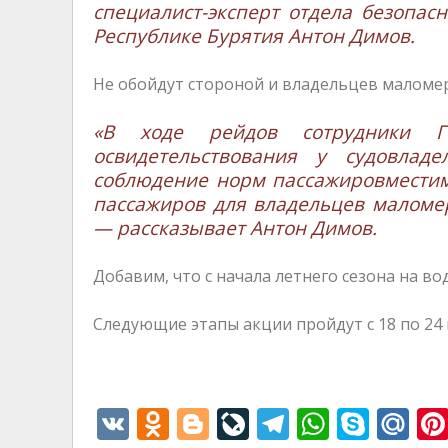
специалист-эксперт отдела безопас
Республике Бурятия Антон Димов.
Не обойдут стороной и владельцев маломер
«В ходе рейдов сотрудники Г
освидетельствования у судовладе
соблюдение норм пассажировместимо
пассажиров для владельцев маломе
— рассказывает Антон Димов.
Добавим, что с начала летнего сезона на во
Следующие этапы акции пройдут с 18 по 24 ию
V
O
Bl
Li
T
W
S
M