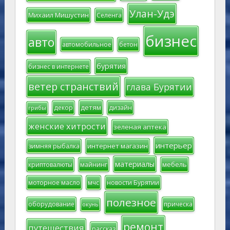
Улан-Удэ
Михаил Мишустин
Селенга
бизнес
авто
автомобильное
бетон
бурятия
бизнес в интернете
ветер странствий
глава Бурятии
детям
декор
дизайн
грибы
женские хитрости
зеленая аптека
интерьер
интернет магазин
зимняя рыбалка
материалы
мебель
криптовалюты
майнинг
моторное масло
мчс
новости Бурятии
полезное
оборудование
прическа
окунь
ремонт
путешествия
рассказ