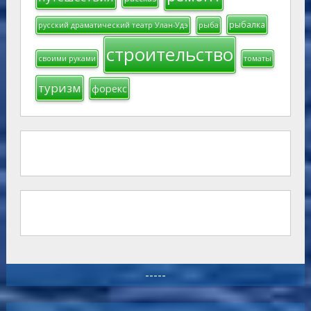
рыбалка
русский драматический театр Улан-Удэ
рыба
строительство
своими руками
томаты
туризм
форекс
-----