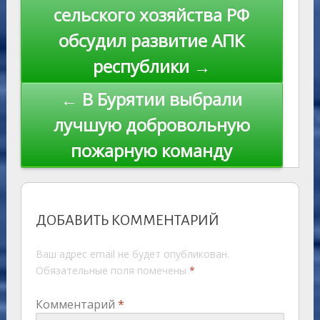
ni
al
k
по
сельского хозяйства РФ
ki
записям
обсудил развитие АПК
республики →
← В Бурятии выбрали
лучшую добровольную
пожарную команду
ДОБАВИТЬ КОММЕНТАРИЙ
Ваш адрес email не будет опубликован.
Обязательные поля помечены
*
Комментарий
*