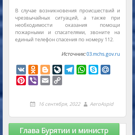
В случае возникновения происшествий и
чрезвычайных ситуаций, а также при
необходимости оказания помощи
пожарными и спасателями, звоните на
единый телефон спасения по номеру 112.
Источник:
03.mchs.gov.ru
V
O
Bl
Li
T
W
S
M
K
d
o
v
el
h
k
ai
Pi
Vi
E
C
n
g
eJ
e
at
y
l.
nt
b
m
o
o
g
o
gr
s
p
R
er
er
ai
p
16 сентября, 2022
AeroAspid
kl
er
u
a
A
e
u
e
l
y
as
r
m
p
st
Li
s
n
p
n
Навигация
Глава Бурятии и министр