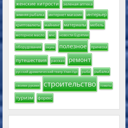
женские хитрости
зеленая аптека
интерьер
интернет магазин
зимняя рыбалка
материалы
мебель
криптовалюты
майнинг
моторное масло
мчс
новости Бурятии
полезное
оборудование
прическа
окунь
ремонт
путешествия
рассказ
рыбалка
русский драматический театр Улан-Удэ
рыба
строительство
своими руками
томаты
туризм
форекс