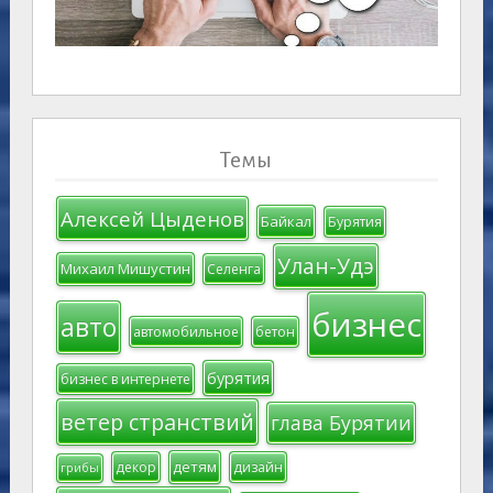
Темы
Алексей Цыденов
Байкал
Бурятия
Улан-Удэ
Михаил Мишустин
Селенга
бизнес
авто
автомобильное
бетон
бурятия
бизнес в интернете
ветер странствий
глава Бурятии
детям
декор
дизайн
грибы