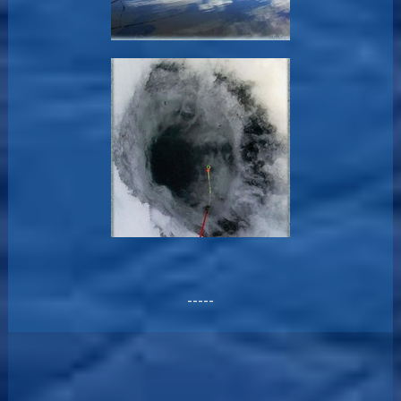
-----