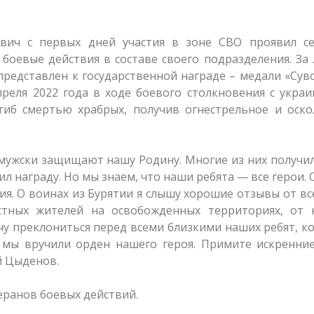
вич с первых дней участия в зоне СВО проявил се
боевые действия в составе своего подразделения. За
 представлен к государственной награде – медали «Сув
преля 2022 года в ходе боевого столкновения с укра
гиб смертью храбрых, получив огнестрельное и оско
-мужски защищают нашу Родину. Многие из них получи
ил награду. Но мы знаем, что наши ребята — все герои. 
ия. О воинах из Бурятии я слышу хорошие отзывы от все
стных жителей на освобожденных территориях, от 
у преклониться перед всеми близкими наших ребят, к
я мы вручили орден нашего героя. Примите искренни
ей Цыденов.
еранов боевых действий.