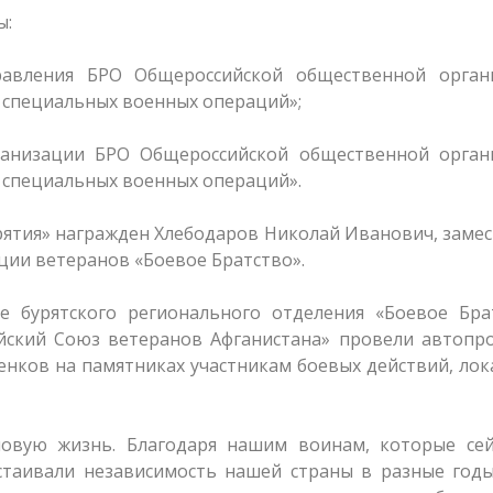
ы:
равления БРО Общероссийской общественной орган
 специальных военных операций»;
ганизации БРО Общероссийской общественной орган
 специальных военных операций».
рятия» награжден Хлебодаров Николай Иванович, заме
ции ветеранов «Боевое Братство».
 бурятского регионального отделения «Боевое Брат
ийский Союз ветеранов Афганистана» провели автопр
енков на памятниках участникам боевых действий, ло
вую жизнь. Благодаря нашим воинам, которые сей
стаивали независимость нашей страны в разные годы