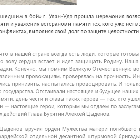
, ушедшим в бой» г. Улан-Удэ прошла церемония воз
яти и уважения ветеранов и памяти тех, кого уже нет в
 конфликтах, выполняя свой долг по защите целостност
 что в нашей стране всегда есть люди, которые готовы
 по зову сердца встает и идет защищать Родину. Наша
падки. Конечно, мы помним Великую Отечественную во
различным провокациям, проверялась на прочность. И
ись принизить, нас пытались провоцировать. И тольк
 государства. Отстаивали настоящее и будущее наших
мяти, день чести и славы таких героев — тех, кто ушел,
юди — настоящие герои, которым мы отдаем по заслугам
х действий Глава Бурятии Алексей Цыденов.
 Цыденов вручил орден Мужества матери погибшего 
Гвардейской отдельной десантной штурмовой бригады