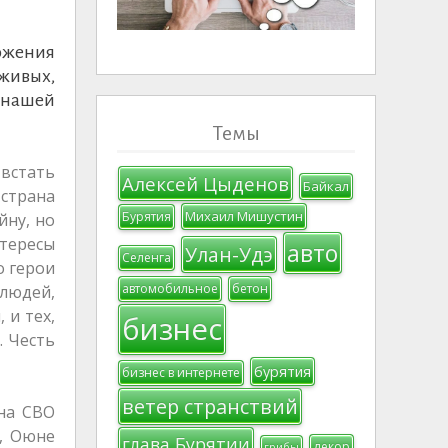
ложения
 живых,
и нашей
Темы
 встать
Алексей Цыденов
Байкал
 страна
Михаил Мишустин
Бурятия
йну, но
нтересы
авто
Улан-Удэ
Селенга
о герои
автомобильное
бетон
 людей,
 и тех,
бизнес
. Честь
бурятия
бизнес в интернете
ветер странствий
на СВО
, Оюне
глава Бурятии
декор
грибы