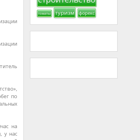
туризм
форекс
томаты
изации
изации
ститель
ство»,
обег по
кальных
час на
, у нас