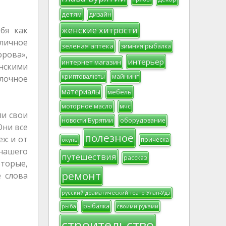
детям
дизайн
женские хитрости
бя как
 личное
зеленая аптека
зимняя рыбалка
орова»,
интерьер
интернет магазин
инскими
криптовалюты
майнинг
лочное
материалы
мебель
моторное масло
мчс
ли свои
новости Бурятии
оборудование
Они все
полезное
х: и от
прическа
окунь
нашего
путешествия
рассказ
оторые,
ремонт
е слова
русский драматический театр Улан-Удэ
рыбалка
рыба
своими руками
строительство