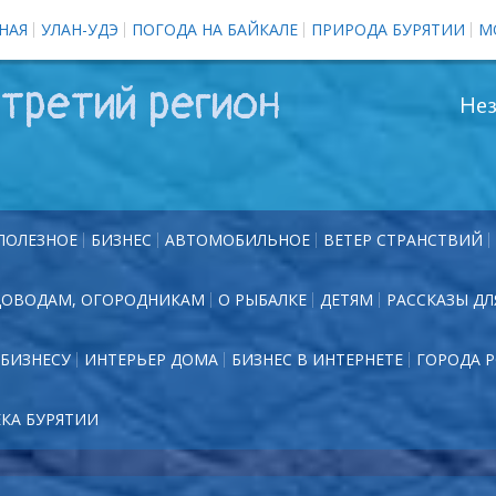
НАЯ
УЛАН-УДЭ
ПОГОДА НА БАЙКАЛЕ
ПРИРОДА БУРЯТИИ
М
третий регион
Нез
ПОЛЕЗНОЕ
БИЗНЕС
АВТОМОБИЛЬНОЕ
ВЕТЕР СТРАНСТВИЙ
ДОВОДАМ, ОГОРОДНИКАМ
О РЫБАЛКЕ
ДЕТЯМ
РАССКАЗЫ ДЛ
БИЗНЕСУ
ИНТЕРЬЕР ДОМА
БИЗНЕС В ИНТЕРНЕТЕ
ГОРОДА 
ЕКА БУРЯТИИ