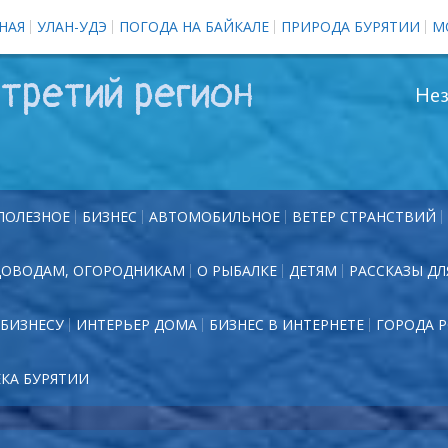
НАЯ
УЛАН-УДЭ
ПОГОДА НА БАЙКАЛЕ
ПРИРОДА БУРЯТИИ
М
третий регион
Нез
ПОЛЕЗНОЕ
БИЗНЕС
АВТОМОБИЛЬНОЕ
ВЕТЕР СТРАНСТВИЙ
ДОВОДАМ, ОГОРОДНИКАМ
О РЫБАЛКЕ
ДЕТЯМ
РАССКАЗЫ ДЛ
БИЗНЕСУ
ИНТЕРЬЕР ДОМА
БИЗНЕС В ИНТЕРНЕТЕ
ГОРОДА 
ЕКА БУРЯТИИ