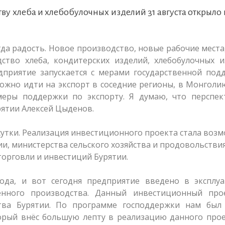
у хлеба и хлебобулочных изделий 31 августа открыло 
да радость. Новое производство, новые рабочие места
дство хлеба, кондитерских изделий, хлебобулочных 
едприятие запускается с мерами государственной под
жно идти на экспорт в соседние регионы, в Монголи
меры поддержки по экспорту. Я думаю, что перспек
рятии Алексей Цыденов.
сутки. Реализация инвестиционного проекта стала воз
и, министерства сельского хозяйства и продовольстви
торговли и инвестиций Бурятии.
да, и вот сегодня предприятие введено в эксплуа
енного производства. Данный инвестиционный про
ства Бурятии. По программе господдержки нам был
орый внёс большую лепту в реализацию данного прое