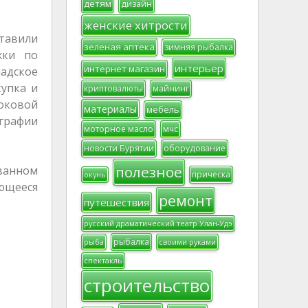
детям
дизайн
женские хитрости
ставили
зеленая аптека
зимняя рыбалка
жки по
интерьер
интернет магазин
адское
упка и
криптовалюты
майнинг
оковой
материалы
мебель
ографии
моторное масло
мчс
новости Бурятии
оборудование
полезное
ванном
прическа
окунь
ющееся
ремонт
путешествия
русский драматический театр Улан-Удэ
рыбалка
рыба
своими руками
спектакль
строительство