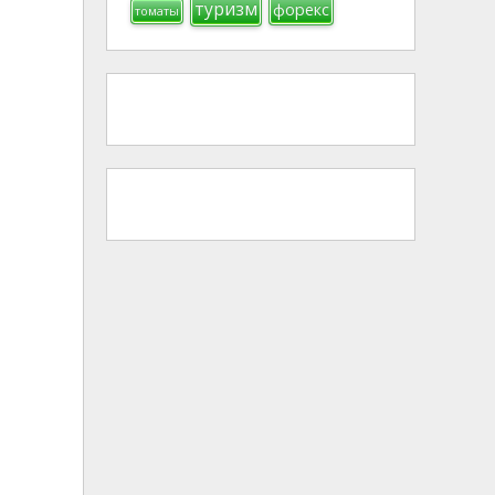
туризм
форекс
томаты