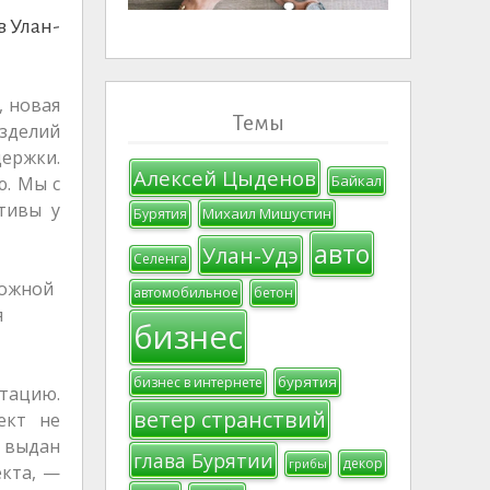
в Улан-
, новая
Темы
изделий
держки.
Алексей Цыденов
Байкал
ю. Мы с
тивы у
Михаил Мишустин
Бурятия
авто
Улан-Удэ
Селенга
можной
автомобильное
бетон
я
бизнес
бурятия
бизнес в интернете
тацию.
ветер странствий
ект не
 выдан
глава Бурятии
декор
грибы
кта, —