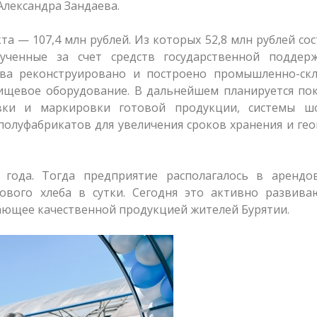
Александра Зандаева.
 — 107,4 млн рублей. Из которых 52,8 млн рублей со
лученные за счет средств государственной поддер
ва реконструировано и построено промышленно-скл
щевое оборудование. В дальнейшем планируется пок
овки и маркировки готовой продукции, системы ш
полуфабрикатов для увеличения сроков хранения и ге
 года. Тогда предприятие располагалось в арендо
вого хлеба в сутки. Сегодня это активно развива
ающее качественной продукцией жителей Бурятии.