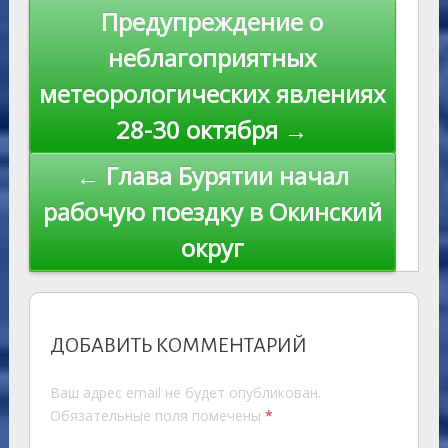
s
n
p
n
Навигация
Предупреждение о
ni
al
k
по
неблагоприятных
ki
записям
метеорологических явлениях
28-30 октября →
← Глава Бурятии начал
рабочую поездку в Окинский
округ
ДОБАВИТЬ КОММЕНТАРИЙ
Ваш адрес email не будет опубликован.
Обязательные поля помечены
*