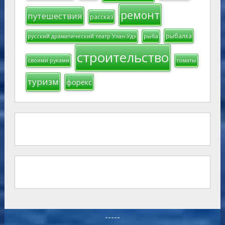
ремонт
путешествия
рассказ
рыбалка
русский драматический театр Улан-Удэ
рыба
строительство
своими руками
томаты
туризм
форекс
-----