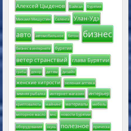
Алексей Цыденов
Байкал
Бурятия
Улан-Удэ
Михаил Мишустин
Селенга
бизнес
авто
автомобильное
бетон
бурятия
бизнес в интернете
ветер странствий
глава Бурятии
детям
декор
дизайн
грибы
женские хитрости
зеленая аптека
интерьер
интернет магазин
зимняя рыбалка
материалы
мебель
криптовалюты
майнинг
моторное масло
мчс
новости Бурятии
полезное
оборудование
прическа
окунь