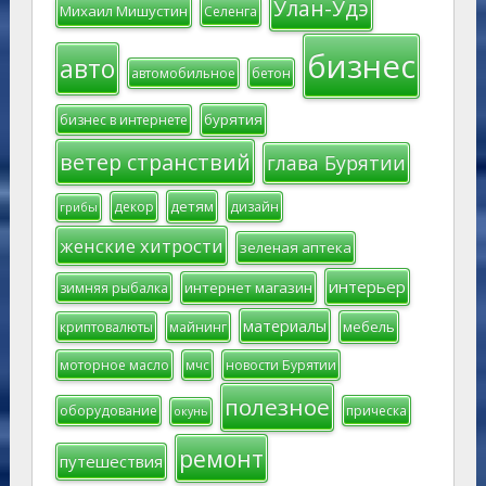
Улан-Удэ
Михаил Мишустин
Селенга
бизнес
авто
автомобильное
бетон
бурятия
бизнес в интернете
ветер странствий
глава Бурятии
детям
декор
дизайн
грибы
женские хитрости
зеленая аптека
интерьер
интернет магазин
зимняя рыбалка
материалы
мебель
криптовалюты
майнинг
моторное масло
мчс
новости Бурятии
полезное
оборудование
прическа
окунь
ремонт
путешествия