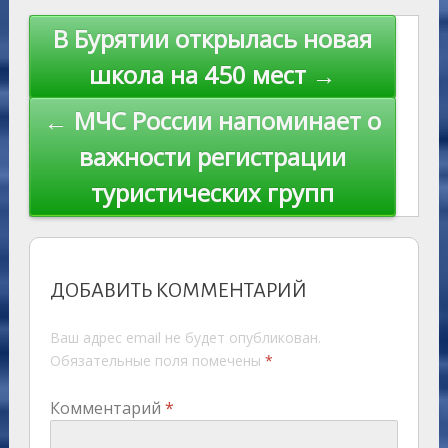
s
n
p
n
Навигация
В Бурятии открылась новая
ni
al
k
по
школа на 450 мест →
ki
записям
← МЧС России напоминает о
важности регистрации
туристических групп
ДОБАВИТЬ КОММЕНТАРИЙ
Ваш адрес email не будет опубликован.
Обязательные поля помечены
*
Комментарий
*