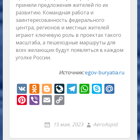
приняли предложения жителей по их
развитию. Командная работа и
заинтересованность федерального
центра, регионов и местных жителей
играют ключевую роль в проектах такого
масштаба, а пешеходные маршруты для
всех желающих будут появляться в каждом
уголке России.
Источник:
egov-buryatia.ru
V
O
Bl
Li
T
W
S
M
K
d
o
v
el
h
k
ai
Pi
Vi
E
C
n
g
eJ
e
at
y
l.
nt
b
m
o
o
g
o
gr
s
p
R
er
er
ai
p
15 мая, 2023
AeroAspid
kl
er
u
a
A
e
u
e
l
y
as
r
m
p
st
Li