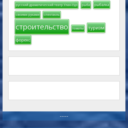
рыбалка
русский драматический театр Улан-Удэ
рыба
своими руками
спектакль
строительство
туризм
томаты
форекс
-----